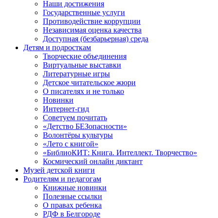
Наши достижения
Государственные услуги
Противодействие коррупции
Независимая оценка качества
Доступная (безбарьерная) среда
Детям и подросткам
Творческие объединения
Виртуальные выставки
Литературные игры
Детское читательское жюри
О писателях и не только
Новинки
Интернет-гид
Советуем почитать
«Детство БЕЗопасности»
Волонтёры культуры
«Лето с книгой»
«БиблиоКИТ: Книга. Интеллект. Творчество»
Космический онлайн диктант
Музей детской книги
Родителям и педагогам
Книжные новинки
Полезные ссылки
О правах ребенка
РДФ в Белгороде