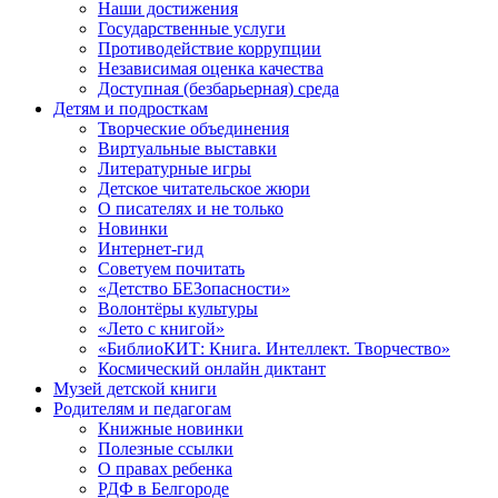
Наши достижения
Государственные услуги
Противодействие коррупции
Независимая оценка качества
Доступная (безбарьерная) среда
Детям и подросткам
Творческие объединения
Виртуальные выставки
Литературные игры
Детское читательское жюри
О писателях и не только
Новинки
Интернет-гид
Советуем почитать
«Детство БЕЗопасности»
Волонтёры культуры
«Лето с книгой»
«БиблиоКИТ: Книга. Интеллект. Творчество»
Космический онлайн диктант
Музей детской книги
Родителям и педагогам
Книжные новинки
Полезные ссылки
О правах ребенка
РДФ в Белгороде