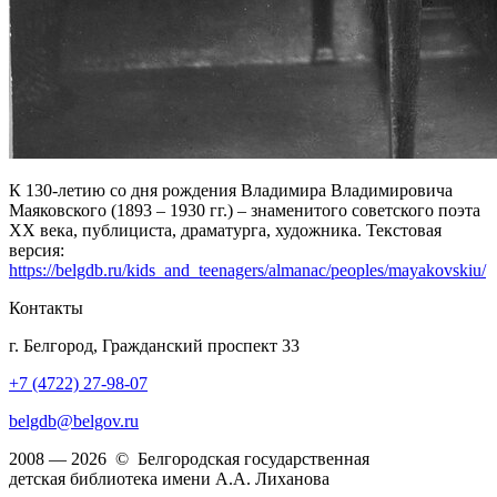
К 130-летию со дня рождения Владимира Владимировича
Маяковского (1893 – 1930 гг.) – знаменитого советского поэта
ХХ века, публициста, драматурга, художника. Текстовая
версия:
https://belgdb.ru/kids_and_teenagers/almanac/peoples/mayakovskiu/
Контакты
г. Белгород, Гражданский проспект 33
+7 (4722) 27-98-07
belgdb@belgov.ru
2008 — 2026 © Белгородская государственная
детская библиотека имени А.А. Лиханова