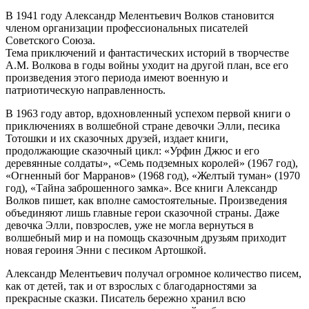
В 1941 году Александр Мелентьевич Волков становится
членом организации профессиональных писателей
Советского Союза.
Тема приключений и фантастических историй в творчестве
А.М. Волкова в годы войны уходит на другой план, все его
произведения этого периода имеют военную и
патриотическую направленность.
В 1963 году автор, вдохновленный успехом первой книги о
приключениях в волшебной стране девочки Элли, песика
Тотошки и их сказочных друзей, издает книги,
продолжающие сказочный цикл: «Урфин Джюс и его
деревянные солдаты», «Семь подземных королей» (1967 год),
«Огненный бог Марранов» (1968 год), «Желтый туман» (1970
год), «Тайна заброшенного замка». Все книги Александр
Волков пишет, как вполне самостоятельные. Произведения
объединяют лишь главные герои сказочной страны. Даже
девочка Элли, повзрослев, уже не могла вернуться в
волшебный мир и на помощь сказочным друзьям приходит
новая героиня Энни с песиком Артошкой.
Александр Мелентьевич получал огромное количество писем,
как от детей, так и от взрослых с благодарностями за
прекрасные сказки. Писатель бережно хранил всю