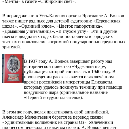
«Мечты» в газете «Сибирский свет».
В период жизни в Усть-Каменогорске и Ярославле А. Волков
также пишет ряд пьес для детской аудитории: «Деревенская
школа», «Орлиный клюв», «Цветок папоротника»,
«Домашняя учительница», «В глухом углу». Эти и другие
пьесы в двадцатых годах были поставлены в городских
театрах и пользовались огромной популярностью среди юных
зрителей.
В 1937 году А. Волков завершает работу над
исторической повестью «Чудесный шар»,
публикация которой состоялась в 1940 году. В
произведении рассказывается о заключённом
времён российской императрицы Елизаветы,
которому удалось покинуть темницу при помощи
воздушного шара (оригинальное название
«Первый воздухоплаватель»).
В этом же году, желая практиковать свой английский,
Александр Мелентьевич берется за перевод сказки
«Удивительный волшебник из страны Оз». Увлеченный
процессом перевода и сюжетом сказки, А. Волков решает