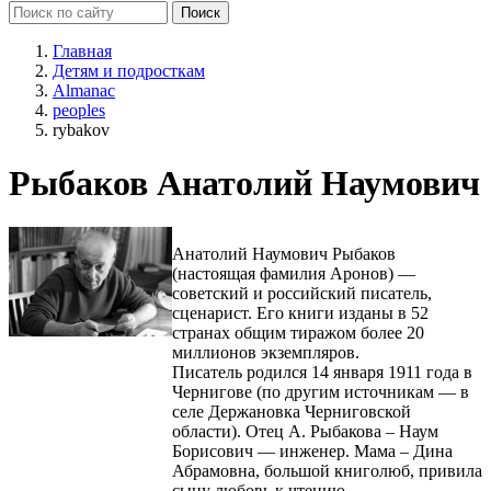
Главная
Детям и подросткам
Almanac
peoples
rybakov
Рыбаков Анатолий Наумович
Анатолий Наумович Рыбаков
(настоящая фамилия Аронов) —
советский и российский писатель,
сценарист. Его книги изданы в 52
странах общим тиражом более 20
миллионов экземпляров.
Писатель родился 14 января 1911 года в
Чернигове (по другим источникам — в
селе Держановка Черниговской
области). Отец А. Рыбакова – Наум
Борисович — инженер. Мама – Дина
Абрамовна, большой книголюб, привила
сыну любовь к чтению.