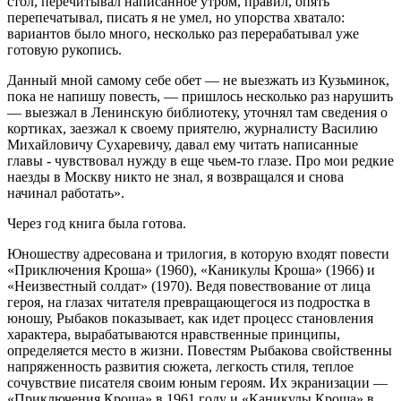
стол, перечитывал написанное утром, правил, опять
перепечатывал, писать я не умел, но упорства хватало:
вариантов было много, несколько раз перерабатывал уже
готовую рукопись.
Данный мной самому себе обет — не выезжать из Кузьминок,
пока не напишу повесть, — пришлось несколько раз нарушить
— выезжал в Ленинскую библиотеку, уточнял там сведения о
кортиках, заезжал к своему приятелю, журналисту Василию
Михайловичу Сухаревичу, давал ему читать написанные
главы - чувствовал нужду в еще чьем-то глазе. Про мои редкие
наезды в Москву никто не знал, я возвращался и снова
начинал работать».
Через год книга была готова.
Юношеству адресована и трилогия, в которую входят повести
«Приключения Кроша» (1960), «Каникулы Кроша» (1966) и
«Неизвестный солдат» (1970). Ведя повествование от лица
героя, на глазах читателя превращающегося из подростка в
юношу, Рыбаков показывает, как идет процесс становления
характера, вырабатываются нравственные принципы,
определяется место в жизни. Повестям Рыбакова свойственны
напряженность развития сюжета, легкость стиля, теплое
сочувствие писателя своим юным героям. Их экранизации —
«Приключения Кроша» в 1961 году и «Каникулы Кроша» в