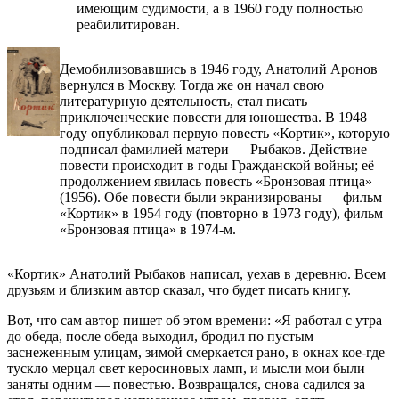
имеющим судимости, а в 1960 году полностью
реабилитирован.
Демобилизовавшись в 1946 году, Анатолий Аронов
вернулся в Москву. Тогда же он начал свою
литературную деятельность, стал писать
приключенческие повести для юношества. В 1948
году опубликовал первую повесть «Кортик», которую
подписал фамилией матери — Рыбаков. Действие
повести происходит в годы Гражданской войны; её
продолжением явилась повесть «Бронзовая птица»
(1956). Обе повести были экранизированы — фильм
«Кортик» в 1954 году (повторно в 1973 году), фильм
«Бронзовая птица» в 1974-м.
«Кортик» Анатолий Рыбаков написал, уехав в деревню. Всем
друзьям и близким автор сказал, что будет писать книгу.
Вот, что сам автор пишет об этом времени: «Я работал с утра
до обеда, после обеда выходил, бродил по пустым
заснеженным улицам, зимой смеркается рано, в окнах кое-где
тускло мерцал свет керосиновых ламп, и мысли мои были
заняты одним — повестью. Возвращался, снова садился за