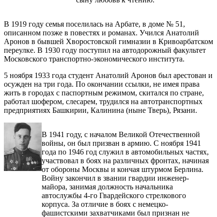
В 1919 году семья поселилась на Арбате, в доме № 51,
описанном позже в повестях и романах. Учился Анатолий
Аронов в бывшей Хворостовской гимназии в Кривоарбатском
переулке. В 1930 году поступил на автодорожный факультет
Московского транспортно-экономического института.
5 ноября 1933 года студент Анатолий Аронов был арестован и
осужден на три года. По окончании ссылки, не имея права
жить в городах с паспортным режимом, скитался по стране,
работал шофером, слесарем, трудился на автотранспортных
предприятиях Башкирии, Калинина (ныне Тверь), Рязани.
В 1941 году, с началом Великой Отечественной
войны, он был призван в армию. С ноября 1941
года по 1946 год служил в автомобильных частях,
участвовал в боях на различных фронтах, начиная
от обороны Москвы и кончая штурмом Берлина.
Войну закончил в звании гвардии инженер-
майора, занимая должность начальника
автослужбы 4-го Гвардейского стрелкового
корпуса. За отличие в боях с немецко-
фашистскими захватчиками был признан не