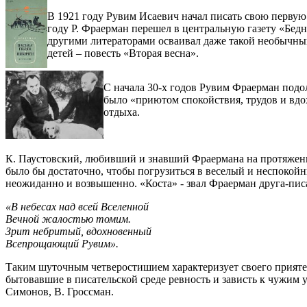
В 1921 году Рувим Исаевич начал писать свою первую 
году Р. Фраерман перешел в центральную газету «Бедн
другими литераторами осваивал даже такой необычный
детей – повесть «Вторая весна».
С начала 30-х годов Рувим Фраерман подо
было «приютом спокойствия, трудов и вдо
отдыха.
К. Паустовский, любивший и знавший Фраермана на протяжении 
было бы достаточно, чтобы погрузиться в веселый и неспокойн
неожиданно и возвышенно. «Коста» - звал Фраерман друга-пис
«В небесах над всей Вселенной
Вечной жалостью томим.
Зрит небритый, вдохновенный
Всепрощающий Рувим».
Таким шуточным четверостишием характеризует своего прияте
бытовавшие в писательской среде ревность и зависть к чужим у
Симонов, В. Гроссман.