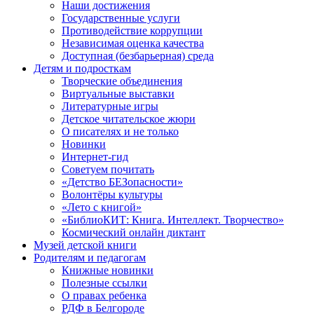
Наши достижения
Государственные услуги
Противодействие коррупции
Независимая оценка качества
Доступная (безбарьерная) среда
Детям и подросткам
Творческие объединения
Виртуальные выставки
Литературные игры
Детское читательское жюри
О писателях и не только
Новинки
Интернет-гид
Советуем почитать
«Детство БЕЗопасности»
Волонтёры культуры
«Лето с книгой»
«БиблиоКИТ: Книга. Интеллект. Творчество»
Космический онлайн диктант
Музей детской книги
Родителям и педагогам
Книжные новинки
Полезные ссылки
О правах ребенка
РДФ в Белгороде