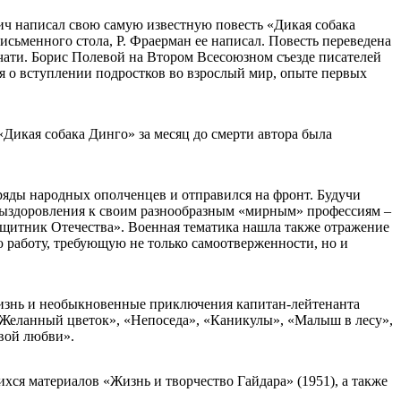
ич написал свою самую известную повесть «Дикая собака
письменного стола, Р. Фраерман ее написал. Повесть переведена
чати. Борис Полевой на Втором Всесоюзном съезде писателей
ия о вступлении подростков во взрослый мир, опыте первых
«Дикая собака Динго» за месяц до смерти автора была
ряды народных ополченцев и отправился на фронт. Будучи
е выздоровления к своим разнообразным «мирным» профессиям –
Защитник Отечества». Военная тематика нашла также отражение
ю работу, требующую не только самоотверженности, но и
«Жизнь и необыкновенные приключения капитан-лейтенанта
 «Желанный цветок», «Непоседа», «Каникулы», «Малыш в лесу»,
рвой любви».
хся материалов «Жизнь и творчество Гайдара» (1951), а также