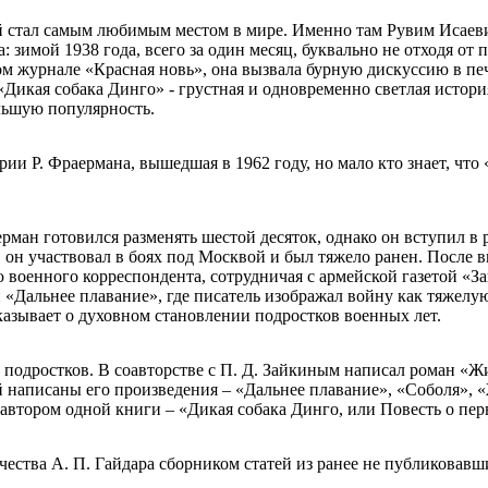
й стал самым любимым местом в мире. Именно там Рувим Исаев
: зимой 1938 года, всего за один месяц, буквально не отходя от 
ом журнале «Красная новь», она вызвала бурную дискуссию в пе
«Дикая собака Динго» - грустная и одновременно светлая истор
ольшую популярность.
и Р. Фраермана, вышедшая в 1962 году, но мало кто знает, что 
ман готовился разменять шестой десяток, однако он вступил в 
м, он участвовал в боях под Москвой и был тяжело ранен. Посл
ю военного корреспондента, сотрудничая с армейской газетой «
и «Дальнее плавание», где писатель изображал войну как тяжелу
сказывает о духовном становлении подростков военных лет.
и подростков. В соавторстве с П. Д. Зайкиным написал роман 
ей написаны его произведения – «Дальнее плавание», «Соболя»,
я автором одной книги – «Дикая собака Динго, или Повесть о пе
ества А. П. Гайдара сборником статей из ранее не публиковавши