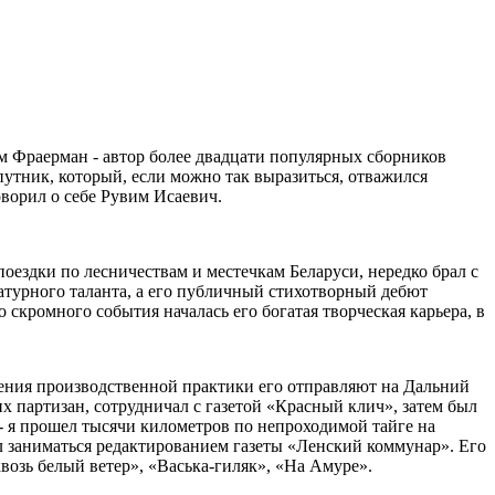
им Фраерман - автор более двадцати популярных сборников
 путник, который, если можно так выразиться, отважился
ворил о себе Рувим Исаевич.
поездки по лесничествам и местечкам Беларуси, нередко брал с
атурного таланта, а его публичный стихотворный дебют
скромного события началась его богатая творческая карьера, в
дения производственной практики его отправляют на Дальний
х партизан, сотрудничал с газетой «Красный клич», затем был
 - я прошел тысячи километров по непроходимой тайге на
л заниматься редактированием газеты «Ленский коммунар». Его
возь белый ветер», «Васька-гиляк», «На Амуре».