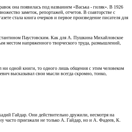
авок она появилась под названием «Васька - гиляк». В 1926
ножество заметок, репортажей, отчетов. В соавторстве с
зете стала книга очерков и первое произведение писателя для
онстантином Паустовским. Как для А. Пушкина Михайловское
нным местом напряженного творческого труда, размышлений,
л ни одной книги, то одного лишь общения с этим человеком
евич высказывал свои мысли всегда скромно, тонко,
кадий Гайдар. Они действительно дружили, несмотря на
у часто приезжали не только А. Гайдар, но и А. Фадеев, К.