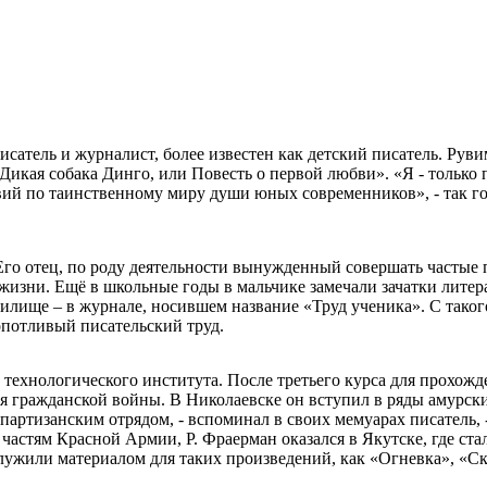
исатель и журналист, более известен как детский писатель. Рув
 «Дикая собака Динго, или Повесть о первой любви». «Я - только
вий по таинственному миру души юных современников», - так го
 Его отец, по роду деятельности вынужденный совершать частые 
жизни. Ещё в школьные годы в мальчике замечали зачатки литер
илище – в журнале, носившем название «Труд ученика». С такого 
опотливый писательский труд.
 технологического института. После третьего курса для прохож
я гражданской войны. В Николаевске он вступил в ряды амурски
 партизанским отрядом, - вспоминал в своих мемуарах писатель,
астям Красной Армии, Р. Фраерман оказался в Якутске, где ста
лужили материалом для таких произведений, как «Огневка», «Ск