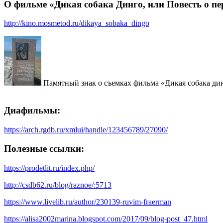
О фильме «Дикая собака Динго, или Повесть о п
http://kino.mosmetod.ru/dikaya_sobaka_dingo
Памятный знак о съемках фильма «Дикая собака дин
Диафильмы:
https://arch.rgdb.ru/xmlui/handle/123456789/27090/
Полезные ссылки:
https://prodetlit.ru/index.php/
http://csdb62.ru/blog/raznoe/:5713
https://www.livelib.ru/author/230139-ruvim-fraerman
https://alisa2002marina.blogspot.com/2017/09/blog-post_47.html