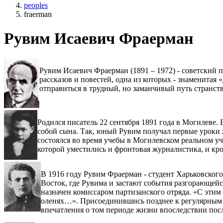
peoples
fraerman
Рувим Исаевич Фраерман
Рувим Исаевич Фраерман (1891 – 1972) - советский п
рассказов и повестей, одна из которых - знаменитая
отправиться в трудный, но заманчивый путь странст
Родился писатель 22 сентября 1891 года в Могилеве.
собой сына. Так, юный Рувим получал первые уроки 
состоялся во время учебы в Могилевском реальном уч
которой уместились и фронтовая журналистика, и кр
В 1916 году Рувим Фраерман - студент Харьковского
Восток, где Рувима и застают события разгорающейс
назначен комиссаром партизанского отряда. «С этим
оленях…». Присоединившись позднее к регулярным ч
впечатления о том периоде жизни впоследствии пос