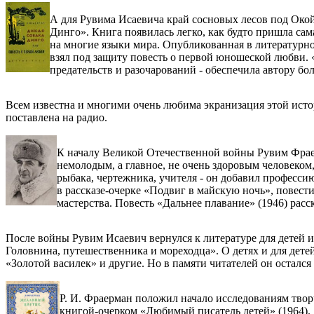
А для Рувима Исаевича край сосновых лесов под Око
Динго». Книга появилась легко, как будто пришла сама
на многие языки мира. Опубликованная в литературн
взял под защиту повесть о первой юношеской любви. 
предательств и разочарований - обеспечила автору б
Всем известна и многими очень любима экранизация этой истори
поставлена на радио.
К началу Великой Отечественной войны Рувим Фраер
немолодым, а главное, не очень здоровым человеко
рыбака, чертежника, учителя - он добавил професси
в рассказе-очерке «Подвиг в майскую ночь», повест
мастерства. Повесть «Дальнее плавание» (1946) рас
После войны Рувим Исаевич вернулся к литературе для детей 
Головнина, путешественника и мореходца». О детях и для дет
«Золотой василек» и другие. Но в памяти читателей он осталс
Р. И. Фраерман положил начало исследованиям творч
книгой-очерком «Любимый писатель детей» (1964).