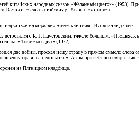
етей китайских народных сказок «Желанный цветок» (1953). При
ем Востоке со слов китайских рыбаков и охотников.
для подростков на морально-этические темы «Испытание души».
з встретился с К. Г. Паустовским, тяжело больным. «Прощаясь, м
м очерке «Любимый друг» (1972).
шёл две войны, проехал нашу страну в прямом смысле слова от к
человеком право на недостатки». А сам про себя он говорил так:
охоронен на Пятницком кладбище.