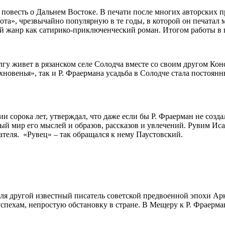
повесть о Дальнем Востоке. В печати после многих авторских пр
ота», чрезвычайно популярную в те годы, в которой он печатал м
 жанр как сатирико-приключенческий роман. Итогом работы в га
лгу живет в рязанском селе Солодча вместе со своим другом К
хновенья», так и Р. Фраермана усадьба в Солодче стала постоя
сорока лет, утверждал, что даже если бы Р. Фраерман не созда
ый мир его мыслей и образов, рассказов и увлечений. Рувим Иса
ателя. «Рувец» – так обращался к нему Паустовский.
ля другой известный писатель советской предвоенной эпохи Ар
спехам, непростую обстановку в стране. В Мещеру к Р. Фраерман