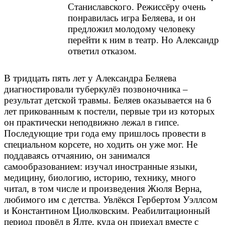
Станиславского. Режиссёру очень
понравилась игра Беляева, и он
предложил молодому человеку
перейти к ним в театр. Но Александр
ответил отказом.
В тридцать пять лет у Александра Беляева
диагностировали туберкулёз позвоночника –
результат детской травмы. Беляев оказывается на 6
лет прикованным к постели, первые три из которых
он практически неподвижно лежал в гипсе.
Последующие три года ему пришлось провести в
специальном корсете, но ходить он уже мог. Не
поддаваясь отчаянию, он занимался
самообразованием: изучал иностранные языки,
медицину, биологию, историю, технику, много
читал, в том числе и произведения Жюля Верна,
любимого им с детства. Увлёкся Гербертом Уэллсом
и Константином Циолковским. Реабилитационный
период провёл в Ялте, куда он приехал вместе с