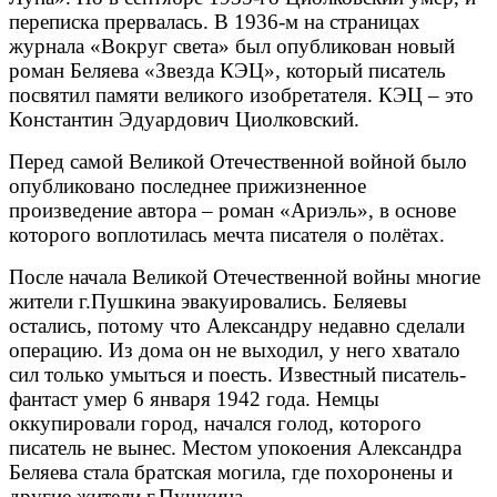
переписка прервалась. В 1936-м на страницах
журнала «Вокруг света» был опубликован новый
роман Беляева «Звезда КЭЦ», который писатель
посвятил памяти великого изобретателя. КЭЦ – это
Константин Эдуардович Циолковский.
Перед самой Великой Отечественной войной было
опубликовано последнее прижизненное
произведение автора – роман «Ариэль», в основе
которого воплотилась мечта писателя о полётах.
После начала Великой Отечественной войны многие
жители г.Пушкина эвакуировались. Беляевы
остались, потому что Александру недавно сделали
операцию. Из дома он не выходил, у него хватало
сил только умыться и поесть. Известный писатель-
фантаст умер 6 января 1942 года. Немцы
оккупировали город, начался голод, которого
писатель не вынес. Местом упокоения Александра
Беляева стала братская могила, где похоронены и
другие жители г.Пушкина.