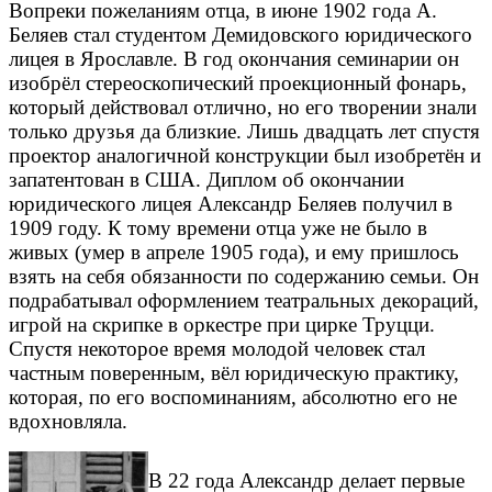
Вопреки пожеланиям отца, в июне 1902 года А.
Беляев стал студентом Демидовского юридического
лицея в Ярославле. В год окончания семинарии он
изобрёл стереоскопический проекционный фонарь,
который действовал отлично, но его творении знали
только друзья да близкие. Лишь двадцать лет спустя
проектор аналогичной конструкции был изобретён и
запатентован в США. Диплом об окончании
юридического лицея Александр Беляев получил в
1909 году. К тому времени отца уже не было в
живых (умер в апреле 1905 года), и ему пришлось
взять на себя обязанности по содержанию семьи. Он
подрабатывал оформлением театральных декораций,
игрой на скрипке в оркестре при цирке Труцци.
Спустя некоторое время молодой человек стал
частным поверенным, вёл юридическую практику,
которая, по его воспоминаниям, абсолютно его не
вдохновляла.
В 22 года Александр делает первые