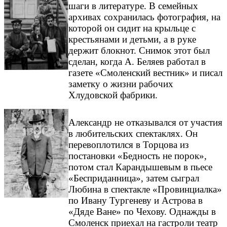
шаги в литературе. В семейных
архивах сохранилась фотография, на
которой он сидит на крыльце с
крестьянами и детьми, а в руке
держит блокнот. Снимок этот был
сделан, когда А. Беляев работал в
газете «Смоленский вестник» и писал
заметку о жизни рабочих
Хлудовской фабрики.
Александр не отказывался от участия
в любительских спектаклях. Он
перевоплотился в Торцова из
постановки «Бедность не порок»,
потом стал Карандышевым в пьесе
«Бесприданница», затем сыграл
Любина в спектакле «Провинциалка»
по Ивану Тургеневу и Астрова в
«Дяде Ване» по Чехову. Однажды в
Смоленск приехал на гастроли театр