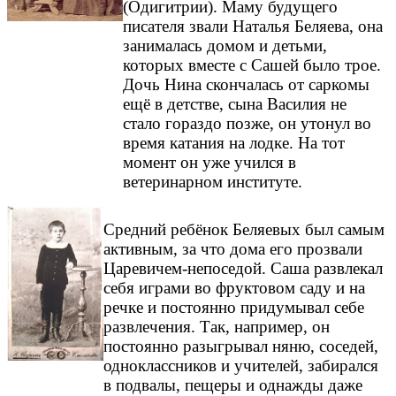
(Одигитрии). Маму будущего
писателя звали Наталья Беляева, она
занималась домом и детьми,
которых вместе с Сашей было трое.
Дочь Нина скончалась от саркомы
ещё в детстве, сына Василия не
стало гораздо позже, он утонул во
время катания на лодке. На тот
момент он уже учился в
ветеринарном институте.
Средний ребёнок Беляевых был самым
активным, за что дома его прозвали
Царевичем-непоседой. Саша развлекал
себя играми во фруктовом саду и на
речке и постоянно придумывал себе
развлечения. Так, например, он
постоянно разыгрывал няню, соседей,
одноклассников и учителей, забирался
в подвалы, пещеры и однажды даже