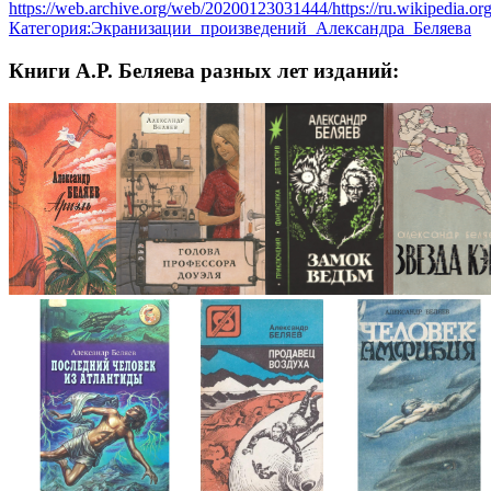
https://web.archive.org/web/20200123031444/https://ru.wikipedia.org
Категория:Экранизации_произведений_Александра_Беляева
Книги А.Р. Беляева разных лет изданий: