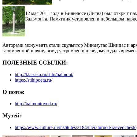
12 мая 2011 года в Вильнюсе (Литва) был открыт па
Бальмонта. Памятник установлен в небольшом парке
Авторами монумента стали скульптор Миндаугас Шнипас и архит
заломленной шляпе, вгляд устремлен в неведомую даль времен.
ПОЛЕЗНЫЕ ССЫЛКИ:
http://klassika.ru/stihi/balmont/
https://stihipoeta.ru/
О поэте:
http://balmontoved.ru/
Музей:
https://www.culture.ru/institutes/2184/literaturno-kraevedche