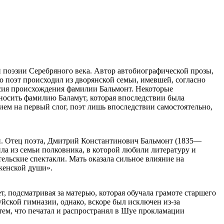
 поэзии Серебряного века. Автор автобиографической прозы,
о поэт происходил из дворянской семьи, имевшей, согласно
сия происхождения фамилии Бальмонт. Некоторые
г носить фамилию Баламут, которая впоследствии была
ем на первый слог, поэт лишь впоследствии самостоятельно,
и. Отец поэта, Дмитрий Константинович Бальмонт (1835—
ила из семьи полковника, в которой любили литературу и
ельские спектакли. Мать оказала сильное влияние на
 женской души».
т, подсматривая за матерью, которая обучала грамоте старшего
йской гимназии, однако, вскоре был исключен из-за
 тем, что печатал и распространял в Шуе прокламации