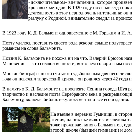
«исключительном» впечатлении, которое произвели
кровавых методов. В 1920 году поэт навсегда пок
деятельность в этот период очень интенсивна: он
разлуку с Родиной, внимательно следил за происх
В 1923 году К. Д. Бальмонт одновременно с М. Горьким и И. 
Поэту удалось поставить своего рода рекорд: свыше полуторас
романсы на слова Бальмонта.
Поэзия К. Бальмонта не похожа ни на что. Валерий Брюсов на
Мгновение — это символ вечности, вот о чем говорит нам поэт. 
Многие биографы поэта считают судьбоносным для него число 42
года он пережил творческий кризис; он родился через 42 года 
В память о К. Д. Бальмонте на проспекте Ленина города Шуя 
творчество и наследие поэта Серебряного века и раскрывающ
Бальмонту, включая библиотеку, документы и все его издания.
На въезде в деревню Гумнищи, в сторон
чтения, на них съезжаются исследовате
тоже проживает много Бальмонтов, оди
второй школе (бывшей гимназии) и дом