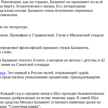
 Революцию, как ни странно, Бальмонт не принимает из-за её
на берегу Атлантического океана. Его литературная
анцузским поэтам. Бальмонт очень болезненно переживал
 изменения.
ю по литературе.
нинов, Прокофьев и Стравинский, Глиэр и Мясковский создали
ь определяют философский принцип стихов Бальмонта.
 слове.
 Бальмонт посетил Египет, о котором он мечтал с детства; в 42
 с ними на Сенатской площади.
нта
. Это первый в России музей, отражающий судьбу,
ция представлена уникальными предметами, принадлежащими
. Каждый год в середине июня в Шуе проходят бальмонтовские
венники, разбросанные по всему земному шару. В самой Шуе
ои средства Михаил Бальмонт установил памятные доски на
анах "Солнечная пряжа".