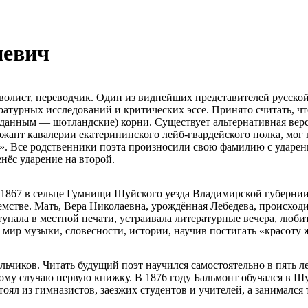
иевич
олист, переводчик. Один из виднейших представителей русской
ратурных исследований и критических эссе. Принято считать, чт
 данным — шотландские) корни. Существует альтернативная вер
ержант кавалерии екатерининского лейб-гвардейского полка, мо
». Все родственники поэта произносили свою фамилию с ударени
нёс ударение на второй.
1867 в сельце Гумнищи Шуйского уезда Владимирской губерни
емстве. Мать, Вера Николаевна, урождённая Лебедева, происход
упала в местной печати, устраивала литературные вечера, любит
в мир музыки, словесности, истории, научив постигать «красоту
ьчиков. Читать будущий поэт научился самостоятельно в пять ле
ому случаю первую книжку. В 1876 году Бальмонт обучался в Шу
оял из гимназистов, заезжих студентов и учителей, а занимался