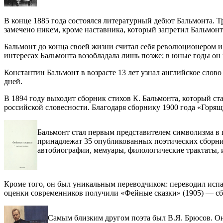
В конце 1885 года состоялся литературный дебют Бальмонта. 
замечено никем, кроме наставника, который запретил Бальмонт
Бальмонт до конца своей жизни считал себя революционером и 
интересах Бальмонта возобладала лишь позже; в юные годы он 
Константин Бальмонт в возрасте 13 лет узнал английское слово
дней.
В 1894 году выходит сборник стихов К. Бальмонта, который с
российской словесности. Благодаря сборнику 1900 года «Горя
Бальмонт стал первым представителем символизма в 
принадлежат 35 опубликованных поэтических сборник
автобиографии, мемуары, филологические трактаты, 
Кроме того, он был уникальным переводчиком: переводил исп
оценки современников получили «Фейные сказки» (1905) — сб
Самым близким другом поэта был В.Я. Брюсов. Он