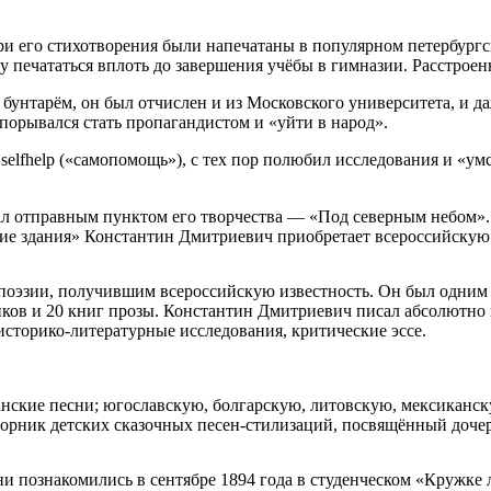
Три его стихотворения были напечатаны в популярном петербур
у печататься вплоть до завершения учёбы в гимназии. Расстрое
бунтарём, он был отчислен и из Московского университета, и да
порывался стать пропагандистом и «уйти в народ».
 selfhelp («самопомощь»), с тех пор полюбил исследования и «ум
тал отправным пунктом его творчества — «Под северным небом»
щие здания» Константин Дмитриевич приобретает всероссийскую 
поэзии, получившим всероссийскую известность. Он был одним 
ов и 20 книг прозы. Константин Дмитриевич писал абсолютно во
историко-литературные исследования, критические эссе.
анские песни; югославскую, болгарскую, литовскую, мексиканс
орник детских сказочных песен-стилизаций, посвящённый доче
и познакомились в сентябре 1894 года в студенческом «Кружке