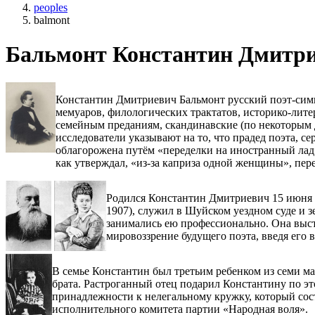
peoples
balmont
Бальмонт Константин Дмитр
Константин Дмитриевич Бальмонт русский поэт-симв
мемуаров, филологических трактатов, историко-лите
семейным преданиям, скандинавские (по некоторым
исследователи указывают на то, что прадед поэта, с
облагорожена путём «переделки на иностранный лад
как утверждал, «из-за каприза одной женщины», пере
Родился Константин Дмитриевич 15 июня 
1907), служил в Шуйском уездном суде и з
занимались ею профессионально. Она выст
мировоззрение будущего поэта, введя его 
В семье Константин был третьим ребенком из семи мал
брата. Растроганный отец подарил Константину по эт
принадлежности к нелегальному кружку, который сост
исполнительного комитета партии «Народная воля».