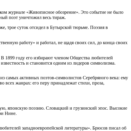
гском журнале «Живописное обозрение». Это событие не было
нный поэт уничтожил весь тираж.
же, трое суток отсидел в Бутырской тюрьме. Поэзия в
ственную работу» и работал, не щадя своих сил, до конца своих
. В 1899 году его избирают членом Общества любителей
известность и становится одним из лидеров символизма.
из самых активных поэтов-символистов Серебряного века: ему
 всех жанрах: его перу принадлежат стихи, проза,
кую, японскую поэзию. Словацкий и грузинский эпос. Высокие
ри Нине.
 любителей западноевропейской литературы». Брюсов писал об