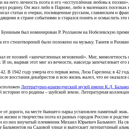
 на него личность поэта и его «исступлённая любовь к поэзии».
инул родину. Он жил либо в Париже, либо в маленьких поселках 
 писал статьи и очерки, посвященные русским, славянским и фр
одящими в стране событиями и старался понять и осмыслить эти
А. Буниным был номинирован Р. Ролланом на Нобелевскую преми
та его стихотворений было положено на музыку. Танеев и Рахма
звал ее поэзией «запечатленных мгновений». Миг, мимолетност
И он, вырвав этот миг из вечности, навсегда запечатлевает его в
. В 1942 году умерла его первая жена, Лиза Гарелина; в 42 года
после восстания декабристов и всю жизнь жалел, что не оказался
расположен
Литературно-краеведческий музей имени К.Д. Бальмо
ий историю его родины – шуйской земли. Литературная коллек
е от дороги, на месте бывшего парка установлен памятный знак
ли жизни и творчества поэта из разных городов России и родст
н из них внучатый племянник Михаил Юрьевич Бальмонт. На св
е Бальмонтов на Садовой улице и выпускает литературный альм