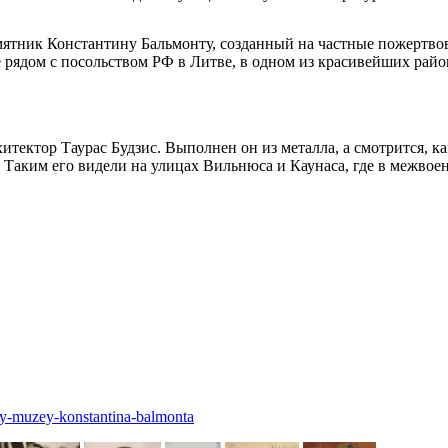
мятник Константину Бальмонту, созданный на частные пожертвов
 рядом с посольством РФ в Литве, в одном из красивейших рай
ектор Таурас Будзис. Выполнен он из металла, а смотрится, как
 Таким его видели на улицах Вильнюса и Каунаса, где в межвоен
skiy-muzey-konstantina-balmonta