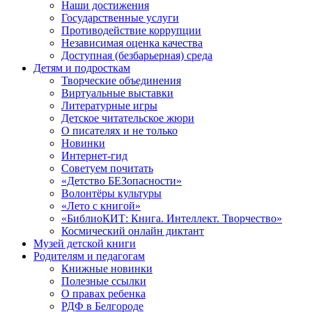
Наши достижения
Государственные услуги
Противодействие коррупции
Независимая оценка качества
Доступная (безбарьерная) среда
Детям и подросткам
Творческие объединения
Виртуальные выставки
Литературные игры
Детское читательское жюри
О писателях и не только
Новинки
Интернет-гид
Советуем почитать
«Детство БЕЗопасности»
Волонтёры культуры
«Лето с книгой»
«БиблиоКИТ: Книга. Интеллект. Творчество»
Космический онлайн диктант
Музей детской книги
Родителям и педагогам
Книжные новинки
Полезные ссылки
О правах ребенка
РДФ в Белгороде