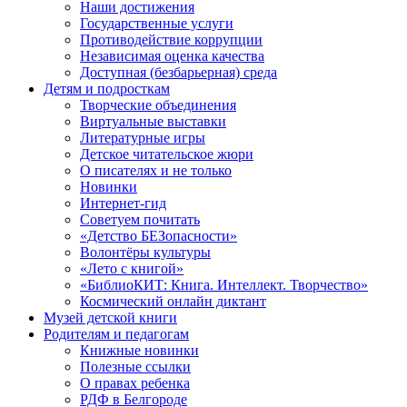
Наши достижения
Государственные услуги
Противодействие коррупции
Независимая оценка качества
Доступная (безбарьерная) среда
Детям и подросткам
Творческие объединения
Виртуальные выставки
Литературные игры
Детское читательское жюри
О писателях и не только
Новинки
Интернет-гид
Советуем почитать
«Детство БЕЗопасности»
Волонтёры культуры
«Лето с книгой»
«БиблиоКИТ: Книга. Интеллект. Творчество»
Космический онлайн диктант
Музей детской книги
Родителям и педагогам
Книжные новинки
Полезные ссылки
О правах ребенка
РДФ в Белгороде