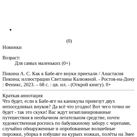
(0)
Новинки
Возраст:
Для самых маленьких (0+)
Пикина А. С. Как к Бабе-яге внуки приехали / Анастасия
Пикина; иллюстрации Светланы Калюжной. - Ростов-на-Дону
: Феникс, 2023. – 68 с. : цв. ил. - (Открой книгу). 0+
Краткая аннотация
Что будет, если к Бабе-яге на каникулы привезут двух
непоседливых внуков? Да всё что угодно! Вот чего точно не
будет - так это скуки! Вас ждут незапланированные
путешествия в необычном летательном средстве, почти
художественная роспись по бабушкиному забору с черепами,
случайно обнаруженные и опробованные волшебные
пирожки, уборка в избушке на курьих ножках, полёты на Змее