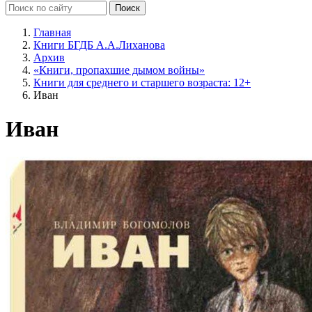
Главная
Книги БГДБ А.А.Лиханова
Архив
«Книги, пропахшие дымом войны»
Книги для среднего и старшего возраста: 12+
Иван
Иван