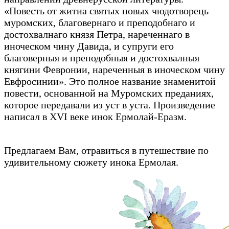
«Повесть от житиа святых новых чюдотворець
муромских, благовернаго и преподобнаго и
достохвалнаго князя Петра, нареченнаго в
иноческом чину Давида, и супруги его
благоверныя и преподобныя и достохвалныя
княгини Февронии, нареченныя в иноческом чину
Евфросинии». Это полное название знаменитой
повести, основанной на Муромских преданиях,
которое передавали из уст в уста. Произведение
написал в XVI веке инок Ермолай-Еразм.
Предлагаем Вам, отравиться в путешествие по
удивительному сюжету инока Ермолая.