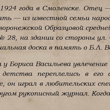
 1924 года в Смоленске. Отец 
ть — из известной семьи народ
 воронежской Образцовой средн
 28, на здании со стороны ул.
льная доска в память о Б.Л. Ва
 у Бориса Васильева увлечение
детства переплелись в его с
, он играл в любительских сп
ругом рукописный журнал. Когда 