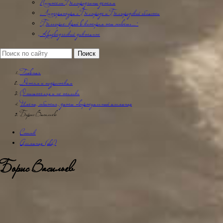
Писатели Белгородчины детям
Литература о Белгороде и Белгородской области
"Белогорье: край в котором ты живешь…"
Краеведческий диктант
Главная
Детям и подросткам
О писателях и не только
Имена, события, даты -виртуальный альманах
Борис Васильев
Список
Альманах (old)
Борис Васильев