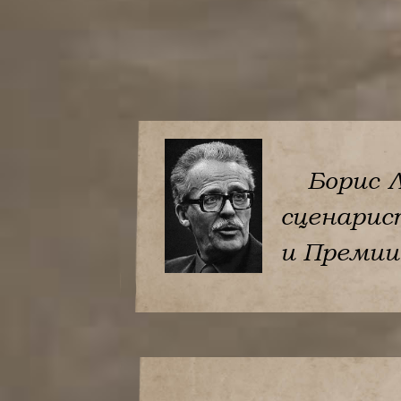
Борис 
сценарис
и Премии