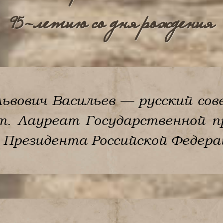
95-летию со дня рождения
Львович Васильев — русский со
т. Лауреат Государственной п
 Президента Российской Федерац