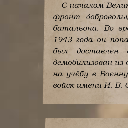
С началом Вели
фронт доброволь
батальона. Во в
1943 года он по
был доставлен 
демобилизован из 
на учёбу в Военн
войск имени И. В.