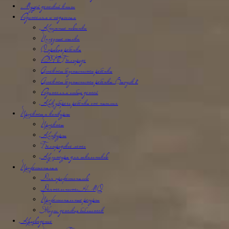
Музей детской книги
Родителям и педагогам
Книжные новинки
Полезные ссылки
О правах ребенка
РДФ в Белгороде
Аспекты безопасности ребёнка
Аспекты безопасности ребенка. Выпуск 2
Родителям особых детей
Как уберечь ребёнка от насилия
Проекты и конкурсы
Проекты
Конкурсы
Белгородское лето
Культура для школьников
Профессионалам
Для профессионалов
Деятельность НМО
Профессиональные ресурсы
Жизнь детских библиотек
Краеведение