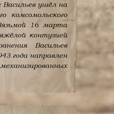
 Васильев ушёл на
о комсомольского
Вязьмой 16 марта
яжёлой контузией
анения Васильев
943 года направлен
 механизированных