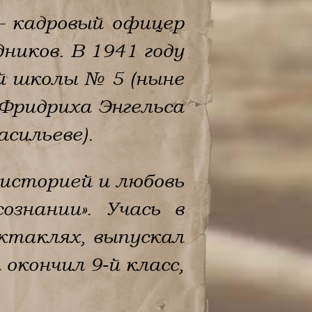
— кадровый офицер
ников. В 1941 году
ей школы № 5 (ныне
 Фридриха Энгельса
сильеве).
 историей и любовь
ознании». Учась в
ектаклях, выпускал
окончил 9-й класс,