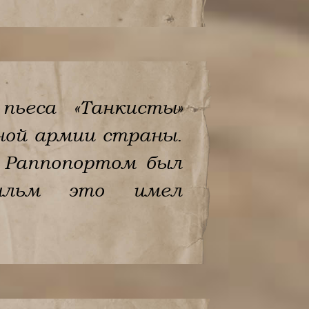
ьеса «Танкисты»
нной армии страны.
м Раппопортом был
ильм это имел