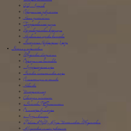
История библиотеки
А.А. Лиханов
Официальные документы
Наши достижения
Государственные услуги
Противодействие коррупции
Независимая оценка качества
Доступная (безбарьерная) среда
Детям и подросткам
Творческие объединения
Виртуальные выставки
Литературные игры
Детское читательское жюри
О писателях и не только
Новинки
Интернет-гид
Советуем почитать
«Детство БЕЗопасности»
Волонтёры культуры
«Лето с книгой»
«БиблиоКИТ: Книга. Интеллект. Творчество»
Космический онлайн диктант