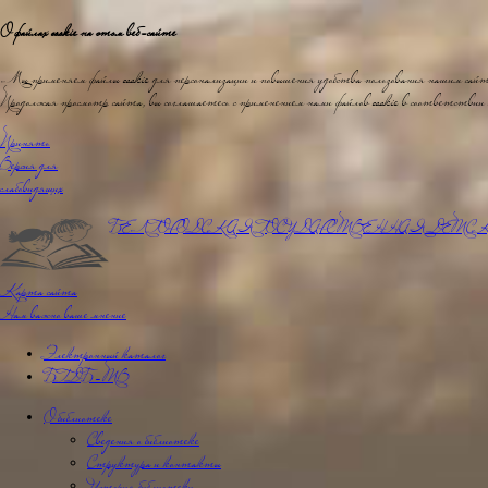
О файлах cookie на этом веб-сайте
Мы применяем файлы cookie для персонализации и повышения удобства пользования нашим сай
Продолжая просмотр сайта, вы соглашаетесь с применением нами файлов cookie в соответствии
Принять
Версия для
слабовидящих
БЕЛГОРОДСКАЯ ГОСУДАРСТВЕННАЯ
ДЕТСК
Карта сайта
Нам важно ваше мнение
Электронный каталог
БГДБ-ТВ
О библиотеке
Сведения о библиотеке
Структура и контакты