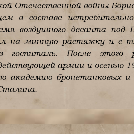
кой Отечественной войны Борис
цем в составе истребительног
ремя воздушного десанта под 
пал на минную растяжку и с т
в госпиталь. После этого р
действующей армии и осенью 1
ую академию бронетанковых и
 Сталина.