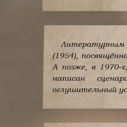
Литературным 
(1954), посвящённ
А позже, в 1970-
написан сцен
оглушительный ус