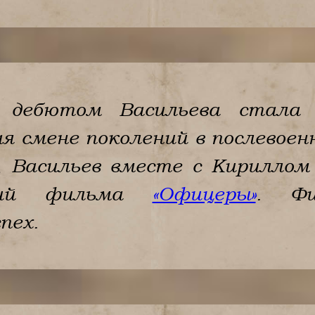
дебютом Васильева стала п
ая смене поколений в послевое
х, Васильев вместе с Кирилло
арий фильма
«Офицеры»
. Ф
пех.