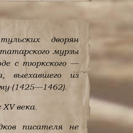
тульских дворян
 татарского мурзы
оде с тюркского —
а, выехавшего из
му (1425—1462).
 XV века.
дков писателя не