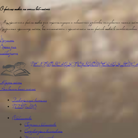
О файлах cookie на этом веб-сайте
Мы применяем файлы cookie для персонализации и повышения удобства пользования нашим сай
Продолжая просмотр сайта, вы соглашаетесь с применением нами файлов cookie в соответствии
Принять
Версия для
слабовидящих
БЕЛГОРОДСКАЯ ГОСУДАРСТВЕННАЯ
ДЕТСК
Карта сайта
Нам важно ваше мнение
Электронный каталог
БГДБ-ТВ
О библиотеке
Сведения о библиотеке
Структура и контакты