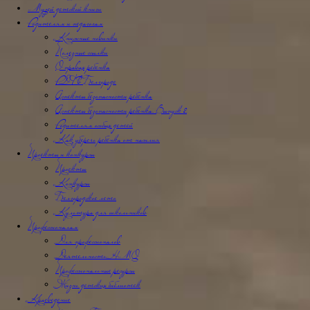
Музей детской книги
Родителям и педагогам
Книжные новинки
Полезные ссылки
О правах ребенка
РДФ в Белгороде
Аспекты безопасности ребёнка
Аспекты безопасности ребенка. Выпуск 2
Родителям особых детей
Как уберечь ребёнка от насилия
Проекты и конкурсы
Проекты
Конкурсы
Белгородское лето
Культура для школьников
Профессионалам
Для профессионалов
Деятельность НМО
Профессиональные ресурсы
Жизнь детских библиотек
Краеведение