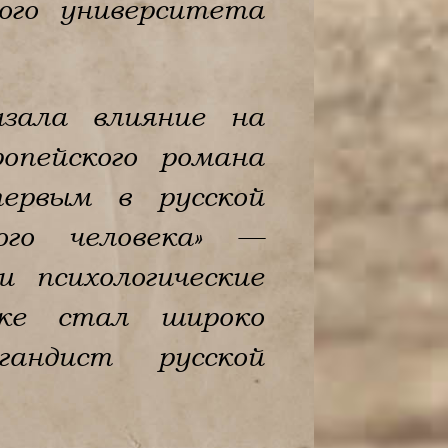
ого университета
азала влияние на
опейского романа
первым в русской
ого человека» —
 психологические
ыке стал широко
гандист русской