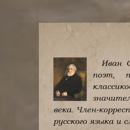
Иван С
поэт, п
классик
значител
века. Член-коррес
русского языка и 