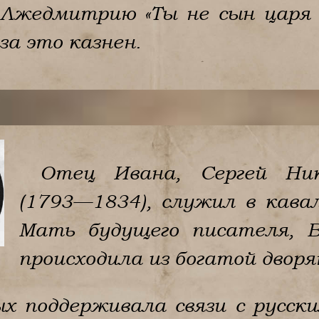
 Лжедмитрию «Ты не сын царя
 за это казнен.
Отец Ивана, Сергей Ник
(1793—1834), служил в кавал
Мать будущего писателя, В
происходила из богатой дворя
ых поддерживала связи с русск