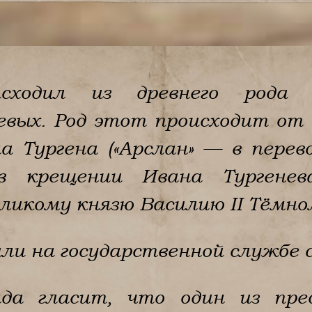
исходил из древнего рода 
евых. Род этот происходит от
а Тургена («Арслан» — в перев
 в крещении Ивана Тургенев
ликому князю Василию ІІ Тёмно
ли на государственной службе с
нда гласит, что один из пре