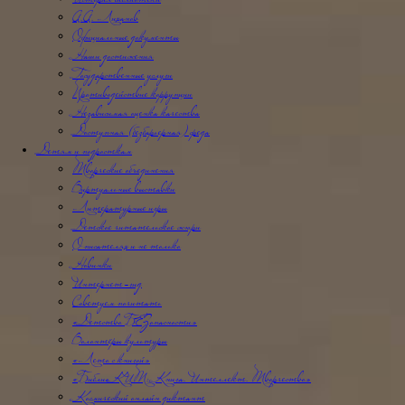
История библиотеки
А.А. Лиханов
Официальные документы
Наши достижения
Государственные услуги
Противодействие коррупции
Независимая оценка качества
Доступная (безбарьерная) среда
Детям и подросткам
Творческие объединения
Виртуальные выставки
Литературные игры
Детское читательское жюри
О писателях и не только
Новинки
Интернет-гид
Советуем почитать
«Детство БЕЗопасности»
Волонтёры культуры
«Лето с книгой»
«БиблиоКИТ: Книга. Интеллект. Творчество»
Космический онлайн диктант