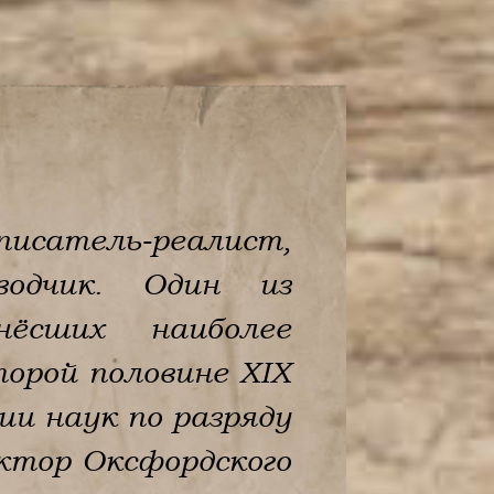
писатель-реалист,
водчик. Один из
нёсших наиболее
торой половине XIX
ии наук по разряду
октор Оксфордского