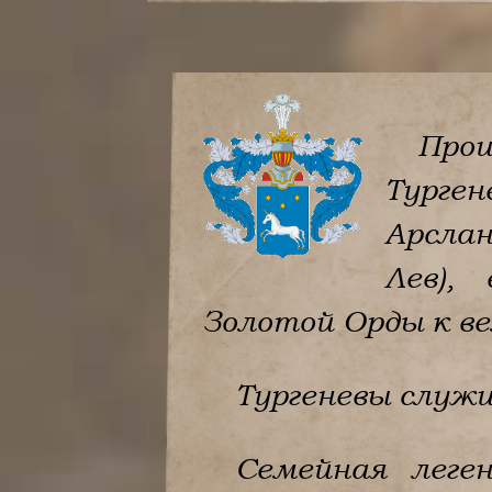
Про
Турген
Арслан
Лев),
Золотой Орды к ве
Тургеневы служи
Семейная леге