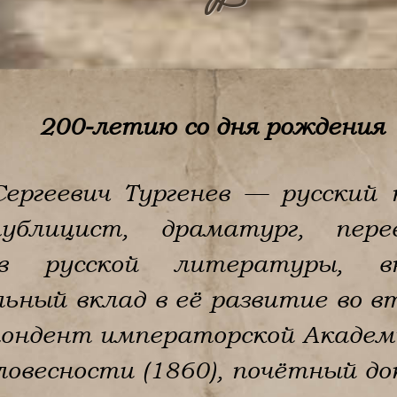
200-летию со дня рождения
ергеевич Тургенев — русский 
ублицист, драматург, пере
ов русской литературы, в
ьный вклад в её развитие во в
пондент императорской Академ
словесности (1860), почётный д