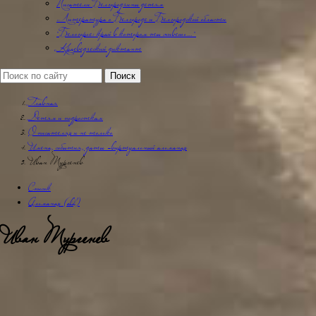
Писатели Белгородчины детям
Литература о Белгороде и Белгородской области
"Белогорье: край в котором ты живешь…"
Краеведческий диктант
Главная
Детям и подросткам
О писателях и не только
Имена, события, даты -виртуальный альманах
Иван Тургенев
Список
Альманах (old)
Иван Тургенев