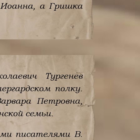
 Иоанна, а Гришка
олаевич Тургенев
ергардском полку.
арвара Петровна,
нской семьи.
ими писателями В.