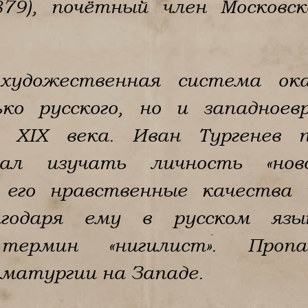
879), почётный член Московск
художественная система ок
ко русского, но и западноевр
 XIX века. Иван Тургенев 
ал изучать личность «нов
 его нравственные качества и
лагодаря ему в русском яз
 термин «нигилист». Пропа
матургии на Западе.