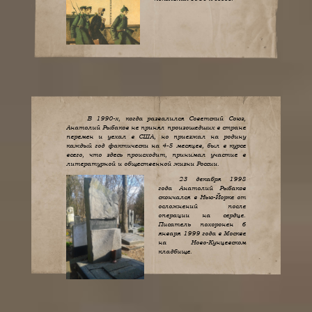
В 1990-х, когда развалился Советский Союз,
Анатолий Рыбаков не принял произошедших в стране
перемен и уехал в США, но приезжал на родину
каждый год фактически на 4-5 месяцев, был в курсе
всего, что здесь происходит, принимал участие в
литературной и общественной жизни России.
23 декабря 1998
года Анатолий Рыбаков
скончался в Нью-Йорке от
осложнений после
операции на сердце.
Писатель похоронен 6
января 1999 года в Москве
на Ново-Кунцевском
кладбище.