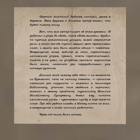
«Кортик» Анатолий Рыбаков написал, уехав в
деревню. Всем друзьям и близким автор сказал, что
будет писать книгу.
Вот, что сам автор пишет об этом времени: «Я
работал с утра до обеда, после обеда выходил, бродил
по пустым заснеженным улицам, зимой смеркается
рано, в окнах кое-где тускло мерцал свет керосиновых
ламп, и мысли мои были заняты одним — повестью.
Возвращался, снова садился за стол, перечитывал
написанное утром, правил, опять перепечатывал,
писать я не умел, но упорства хватало: вариантов
было много, несколько раз перерабатывал уже
готовую рукопись.
Данный мной самому себе обет — не выезжать
из Кузьминок, пока не напишу повесть, — пришлось
несколько раз нарушить — выезжал в Ленинскую
библиотеку, уточнял там сведения о кортиках,
заезжал к своему приятелю, журналисту Василию
Михайловичу Сухаревичу, давал ему читать
написанные главы - чувствовал нужду в еще чьем-то
глазе. Про мои редкие наезды в Москву никто не знал,
я возвращался и снова начинал работать».
Через год книга была готова.