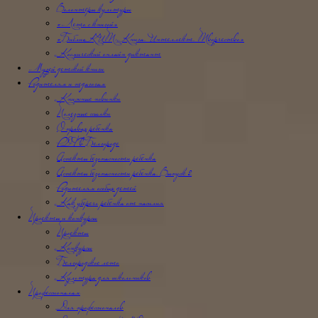
Волонтёры культуры
«Лето с книгой»
«БиблиоКИТ: Книга. Интеллект. Творчество»
Космический онлайн диктант
Музей детской книги
Родителям и педагогам
Книжные новинки
Полезные ссылки
О правах ребенка
РДФ в Белгороде
Аспекты безопасности ребёнка
Аспекты безопасности ребенка. Выпуск 2
Родителям особых детей
Как уберечь ребёнка от насилия
Проекты и конкурсы
Проекты
Конкурсы
Белгородское лето
Культура для школьников
Профессионалам
Для профессионалов