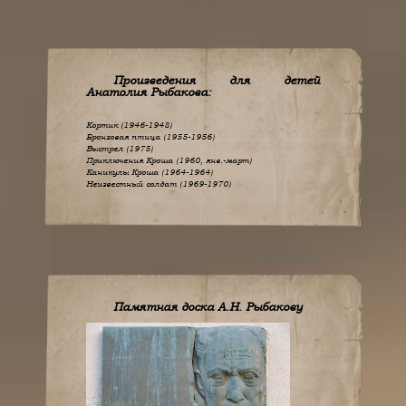
Произведения для детей
Анатолия Рыбакова:
Кортик (1946-1948)
Бронзовая птица (1955-1956)
Выстрел (1975)
Приключения Кроша (1960, янв.-март)
Каникулы Кроша (1964-1964)
Неизвестный солдат (1969-1970)
Памятная доска А.Н. Рыбакову