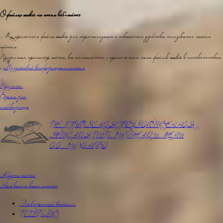
О файлах cookie на этом веб-сайте
Мы применяем файлы cookie для персонализации и повышения удобства пользования нашим
сайтом.
Продолжая просмотр сайта, вы соглашаетесь с применением нами файлов cookie в соответствии
с
«Политикой конфиденциальности»
Принять
Версия для
слабовидящих
БЕЛГОРОДСКАЯ ГОСУДАРСТВЕННАЯ
ДЕТСКАЯ БИБЛИОТЕКА ИМЕНИ
А.А.ЛИХАНОВА
Карта сайта
Нам важно ваше мнение
Электронный каталог
БГДБ-ТВ