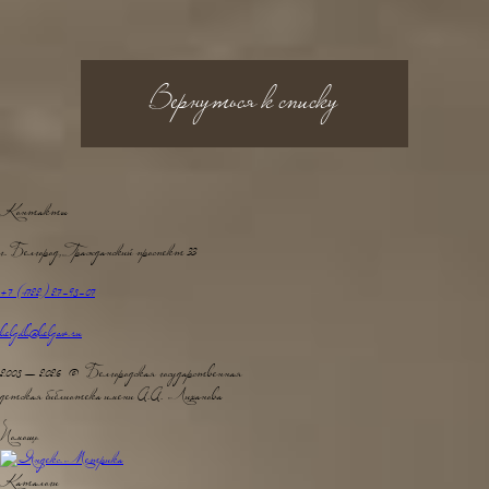
Вернуться к списку
Контакты
г. Белгород, Гражданский проспект 33
+7 (4722) 27-98-07
belgdb@belgov.ru
2008 — 2026 © Белгородская государственная
детская библиотека имени А.А. Лиханова
Помощь
Каталоги