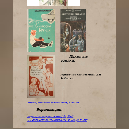
Полезные
ссылки:
Аудиокниги произведений А.Н.
Рыбакова:
https://audioliba.com/authors/126184
Экранизации:
https://www.youtube.com/playlist?
list=PLI1wHFxHeTLri6BCnkUX_Men5zj3cFmBX