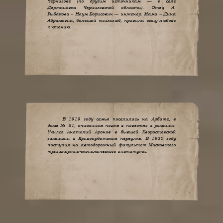
Чернигове (по другим источникам — в селе
Держановка Черниговской области). Отец А.
Рыбакова – Наум Борисович — инженер. Мама – Дина
Абрамовна, большой книголюб, привила сыну любовь
к чтению.
В 1919 году семья поселилась на Арбате, в
доме № 51, описанном позже в повестях и романах.
Учился Анатолий Аронов в бывшей Хворостовской
гимназии в Кривоарбатском переулке. В 1930 году
поступил на автодорожный факультет Московского
транспортно-экономического института.