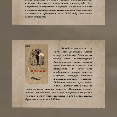
занимая должность начальника автослужбы 4-го
Гвардейского стрелкового корпуса. За отличие в боях
с немецко-фашистскими захватчиками был признан
не имеющим судимости, а в 1960 году полностью
реабилитирован.
Демобилизовавшись в
1946 году, Анатолий Аронов
вернулся в Москву. Тогда же он
начал свою литературную
деятельность, стал писать
приключенческие повести для
юношества. В 1948 году
опубликовал первую повесть
«Кортик», которую подписал
фамилией матери — Рыбаков.
Действие повести происходит
в годы Гражданской войны; её
продолжением явилась повесть «Бронзовая птица»
(1956). Обе повести были экранизированы — фильм
«Кортик» в 1954 году (повторно в 1973 году), фильм
«Бронзовая птица» в 1974-м.