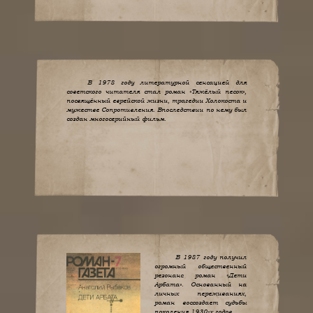
В 1978 году литературной сенсацией для
советского читателя стал роман «Тяжёлый песок»,
посвящённый еврейской жизни, трагедии Холокоста и
мужестве Сопротивления. Впоследствии по нему был
создан многосерийный фильм.
В 1987 году получил
огромный общественный
резонанс роман «Дети
Арбата». Основанный на
личных переживаниях,
роман воссоздает судьбы
поколения 1930-х годов.