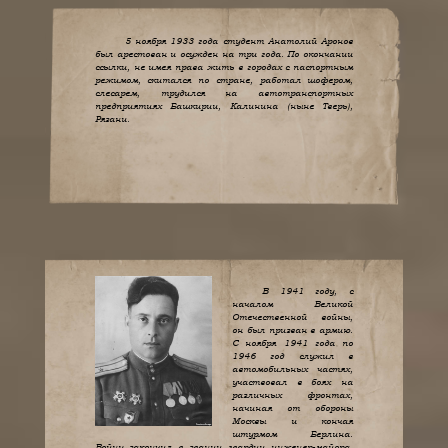
5 ноября 1933 года студент Анатолий Аронов
был арестован и осужден на три года. По окончании
ссылки, не имея права жить в городах с паспортным
режимом, скитался по стране, работал шофером,
слесарем, трудился на автотранспортных
предприятиях Башкирии, Калинина (ныне Тверь),
Рязани.
В 1941 году, с
началом Великой
Отечественной войны,
он был призван в армию.
С ноября 1941 года по
1946 год служил в
автомобильных частях,
участвовал в боях на
различных фронтах,
начиная от обороны
Москвы и кончая
штурмом Берлина.
Войну закончил в звании гвардии инженер-майора,