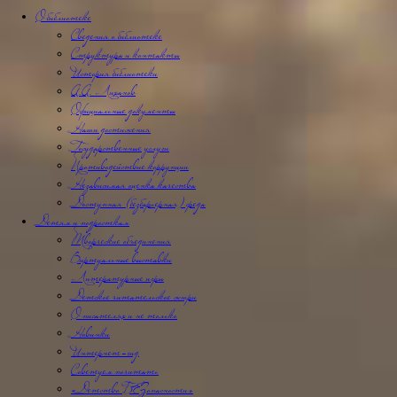
О библиотеке
Сведения о библиотеке
Структура и контакты
История библиотеки
А.А. Лиханов
Официальные документы
Наши достижения
Государственные услуги
Противодействие коррупции
Независимая оценка качества
Доступная (безбарьерная) среда
Детям и подросткам
Творческие объединения
Виртуальные выставки
Литературные игры
Детское читательское жюри
О писателях и не только
Новинки
Интернет-гид
Советуем почитать
«Детство БЕЗопасности»