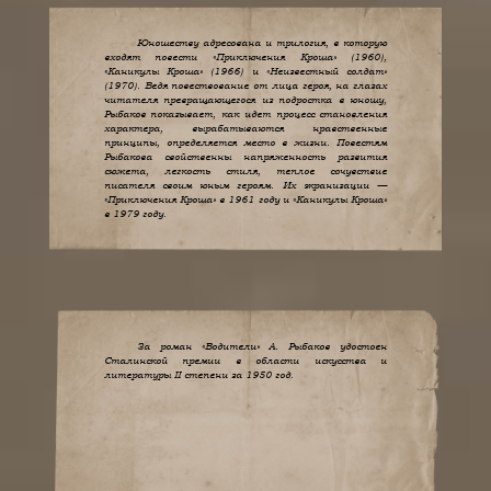
Юношеству адресована и трилогия, в которую
входят повести «Приключения Кроша» (1960),
«Каникулы Кроша» (1966) и «Неизвестный солдат»
(1970). Ведя повествование от лица героя, на глазах
читателя превращающегося из подростка в юношу,
Рыбаков показывает, как идет процесс становления
характера, вырабатываются нравственные
принципы, определяется место в жизни. Повестям
Рыбакова свойственны напряженность развития
сюжета, легкость стиля, теплое сочувствие
писателя своим юным героям. Их экранизации —
«Приключения Кроша» в 1961 году и «Каникулы Кроша»
в 1979 году.
За роман «Водители» А. Рыбаков удостоен
Сталинской премии в области искусства и
литературы II степени за 1950 год.