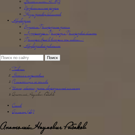
Деятельность НМО
Профессиональные ресурсы
Жизнь детских библиотек
Краеведение
Писатели Белгородчины детям
Литература о Белгороде и Белгородской области
"Белогорье: край в котором ты живешь…"
Краеведческий диктант
Главная
Детям и подросткам
О писателях и не только
Имена, события, даты -виртуальный альманах
Анатолий Наумович Рыбаков
Список
Альманах (old)
Анатолий Наумович Рыбаков