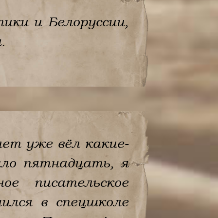
ики и Белоруссии,
.
лет уже вёл какие-
ыло пятнадцать, я
ное писательское
чился в спецшколе