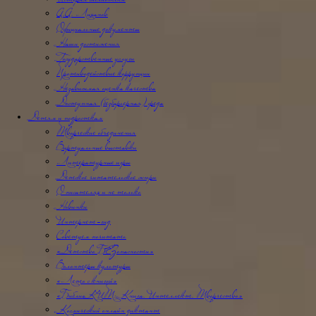
История библиотеки
А.А. Лиханов
Официальные документы
Наши достижения
Государственные услуги
Противодействие коррупции
Независимая оценка качества
Доступная (безбарьерная) среда
Детям и подросткам
Творческие объединения
Виртуальные выставки
Литературные игры
Детское читательское жюри
О писателях и не только
Новинки
Интернет-гид
Советуем почитать
«Детство БЕЗопасности»
Волонтёры культуры
«Лето с книгой»
«БиблиоКИТ: Книга. Интеллект. Творчество»
Космический онлайн диктант