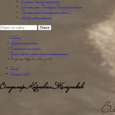
Писатели Белгородчины детям
Литература о Белгороде и Белгородской области
"Белогорье: край в котором ты живешь…"
Краеведческий диктант
Главная
Детям и подросткам
О писателях и не только
Имена, события, даты -виртуальный альманах
Владимир Карпович Железников
Список
Альманах (old)
Владимир Карпович Железников
Вл