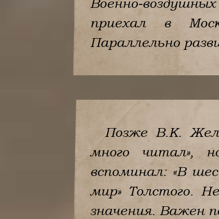
Военно-воздушных
приехал в Моск
Параллельно разв
Позже В.К. Жел
много читал», н
вспоминал: «В шес
мир» Толстого. Н
значения. Важен п