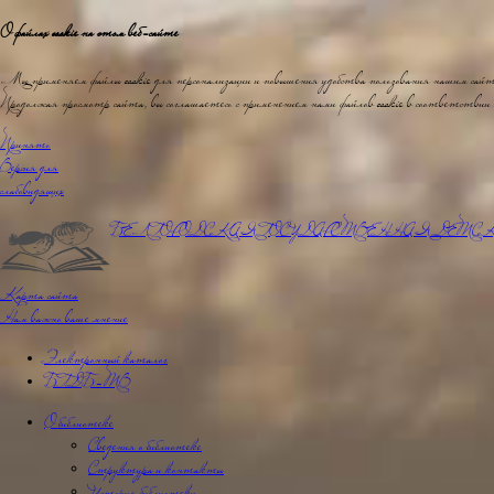
О файлах cookie на этом веб-сайте
Мы применяем файлы cookie для персонализации и повышения удобства пользования нашим сай
Продолжая просмотр сайта, вы соглашаетесь с применением нами файлов cookie в соответствии
Принять
Версия для
слабовидящих
БЕЛГОРОДСКАЯ ГОСУДАРСТВЕННАЯ
ДЕТСК
Карта сайта
Нам важно ваше мнение
Электронный каталог
БГДБ-ТВ
О библиотеке
Сведения о библиотеке
Структура и контакты