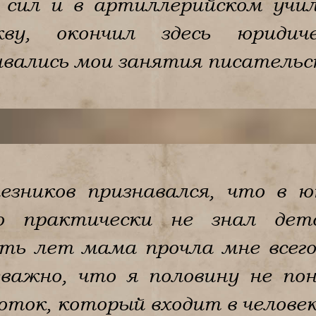
 сил и в артиллерийском учи
ву, окончил здесь юридич
ивались мои занятия писательс
езников признавался, что в ю
о практически не знал дет
ть лет мама прочла мне всего
еважно, что я половину не по
оток, который входит в человек