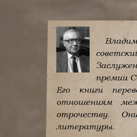
Владими
советс
Заслужен
премии С
Его книги пере
отношениям меж
отрочеству. Он
литературы.