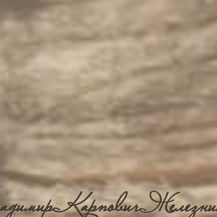
адимир Карпович Железни