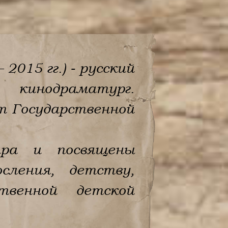
2015 гг.) - русский
кинодраматург.
т Государственной
ира и посвящены
ления, детству,
твенной детской