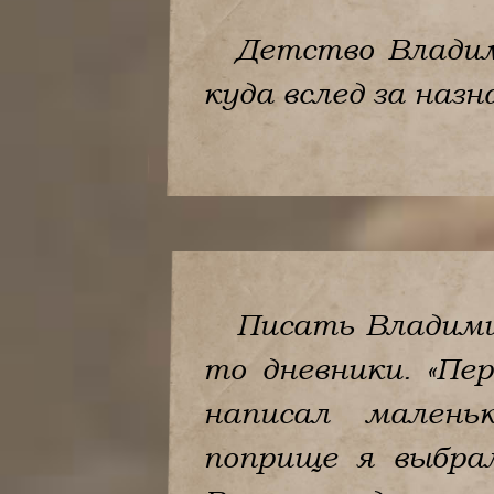
Детство Владим
куда вслед за наз
Писать Владимир
то дневники. «Пе
написал маленьк
поприще я выбрал