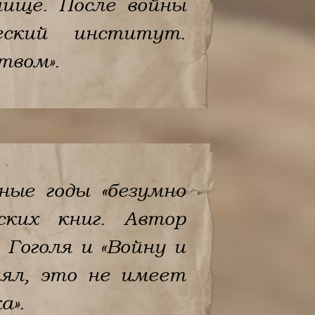
лище. После войны
еский институт.
твом».
ные годы «безумно
ских книг. Автор
 Гоголя и «Войну и
нял, это не имеет
а».