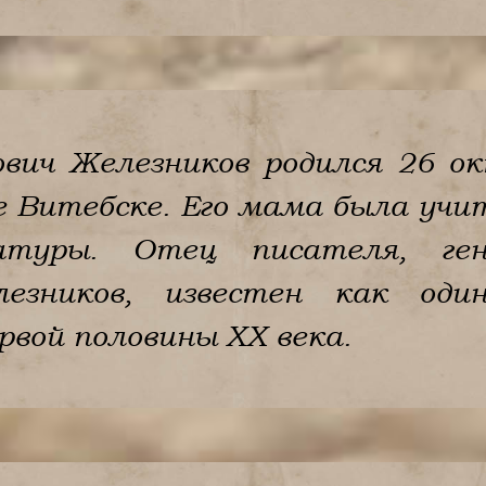
вич Железников родился 26 ок
е Витебске. Его мама была учи
туры. Отец писателя, ген
лезников, известен как оди
рвой половины ХХ века.