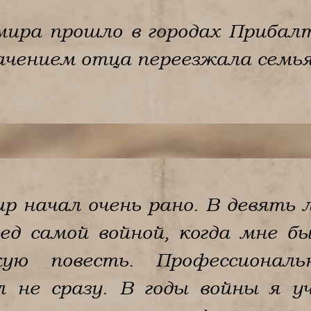
ира прошло в городах Прибалт
начением отца переезжала семья
 начал очень рано. В девять 
ред самой войной, когда мне б
ую повесть. Профессиональ
 не сразу. В годы войны я у