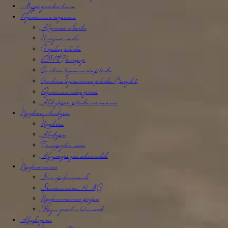
Музей детской книги
Родителям и педагогам
Книжные новинки
Полезные ссылки
О правах ребенка
РДФ в Белгороде
Аспекты безопасности ребёнка
Аспекты безопасности ребенка. Выпуск 2
Родителям особых детей
Как уберечь ребёнка от насилия
Проекты и конкурсы
Проекты
Конкурсы
Белгородское лето
Культура для школьников
Профессионалам
Для профессионалов
Деятельность НМО
Профессиональные ресурсы
Жизнь детских библиотек
Краеведение