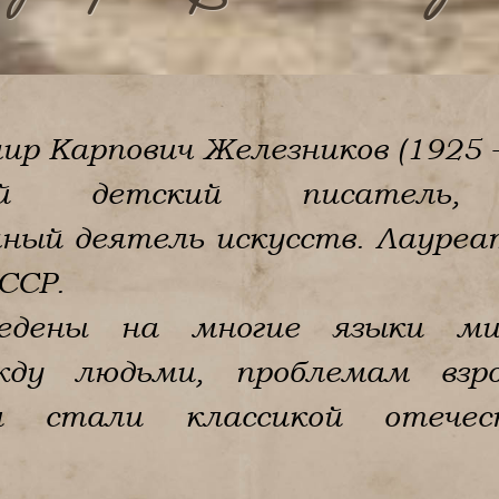
р Карпович Железников (1925 – 
кий детский писатель, 
ный деятель искусств. Лауреа
ССР.
ведены на многие языки м
ду людьми, проблемам взрос
и стали классикой отечес