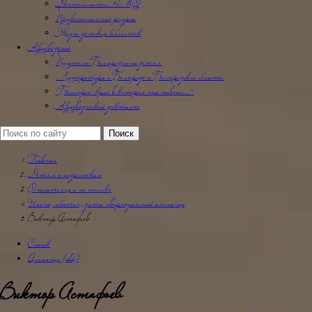
Деятельность НМО
Профессиональные ресурсы
Жизнь детских библиотек
Краеведение
Писатели Белгородчины детям
Литература о Белгороде и Белгородской области
"Белогорье: край в котором ты живешь…"
Краеведческий диктант
Главная
Детям и подросткам
О писателях и не только
Имена, события, даты -виртуальный альманах
Виктор Астафьев
Список
Альманах (old)
Виктор Астафьев