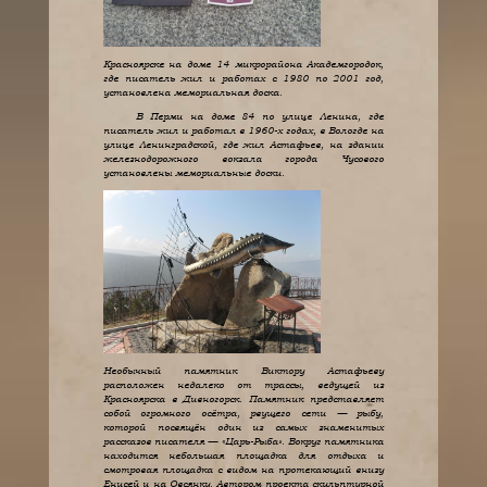
Красноярске на доме 14 микрорайона Академгородок,
где писатель жил и работах с 1980 по 2001 год,
установлена мемориальная доска.
В Перми на доме 84 по улице Ленина, где
писатель жил и работал в 1960-х годах, в Вологде на
улице Ленинградской, где жил Астафьев, на здании
железнодорожного вокзала города Чусового
установлены мемориальные доски.
Необычный памятник Виктору Астафьеву
расположен недалеко от трассы, ведущей из
Красноярска в Дивногорск. Памятник представляет
собой огромного осётра, рвущего сети — рыбу,
которой посвящён один из самых знаменитых
рассказов писателя — «Царь-Рыба». Вокруг памятника
находится небольшая площадка для отдыха и
смотровая площадка с видом на протекающий внизу
Енисей и на Овсянку. Автором проекта скульптурной