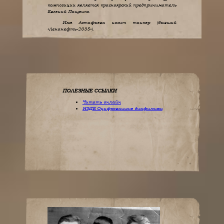
композиции является красноярский предприниматель
Евгений Пащенко.
Имя Астафьева носит танкер (бывший
«Ленанефть-2035»).
ПОЛЕЗНЫЕ ССЫЛКИ
Читать онлайн
НЭДБ Оцифрованные диафильмы