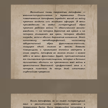
Важнейшие темы творчества Астафьева —
военная-патриотическая и деревенская. Стиль
повествования Астафьева передаёт взгляд на войну
простого солдата или младшего офицера. В своих
произведениях он создал литературный образ
простого рабочего войны — обезличенного ваньки-
взводного, — на котором держится вся армия и на
которого списывают все грехи, которого обходят
награды, зато в обилии достаются наказания. Этот
наполовину автобиографичный, наполовину
собирательный образ фронтовика-окопника,
живущего одной жизнью со своими боевыми
товарищами и привыкшего спокойно смотреть в
глаза смерти, Астафьев во многом списал с самого
себя и со своих фронтовых друзей, противопоставив
его тыловикам-приживальщикам, которые в больших
количествах обитали на протяжении всей войны в
сравнительно безопасной прифронтовой зоне и к
которым писатель до конца дней испытывал
глубочайшее презрение.
Книги Астафьева, за их живой литературный
язык и реалистичное изображение военного и
деревенского быта, были чрезвычайно популярны в