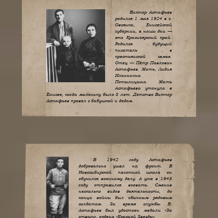
Виктор Астафьев
родился 1 мая 1924 в с.
Овсянка, Енисейской
губернии, в наши дни —
это Красноярский край.
Родился будущий
писатель в
крестьянской семье.
Отец — Пётр Павлович
Астафьев. Мать, Лидия
Ильинична
Потылицына. Мать
Астафьева утонула в
Енисее, когда мальчику было 8 лет. Детство Виктор
Астафьев провел с бабушкой и дедом.
В 1942 году Астафьев
добровольно ушел на фронт. В
Новосибирской пехотной школе он
обучился военному делу. А уже в 1943
году отправился воевать. Сменив
несколько видов деятельности, до
конца войны был обычным рядовым
солдатом. За время службы В.
Астафьев был удостоен медали «За
отвагу», ордена «Красной Звезды».