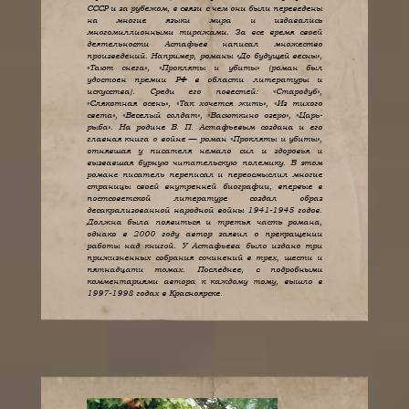
СССР и за рубежом, в связи с чем они были переведены
на многие языки мира и издавались
многомиллионными тиражами. За все время своей
деятельности Астафьев написал множество
произведений. Например, романы «До будущей весны»,
«Тают снега», «Прокляты и убиты» (роман был
удостоен премии РФ в области литературы и
искусства). Среди его повестей: «Стародуб»,
«Слякотная осень», «Так хочется жить», «Из тихого
света», «Веселый солдат», «Васюткино озеро», «Царь-
рыба». На родине В. П. Астафьевым создана и его
главная книга о войне — роман «Прокляты и убиты»,
отнявшая у писателя немало сил и здоровья и
вызвавшая бурную читательскую полемику. В этом
романе писатель переписал и переосмыслил многие
страницы своей внутренней биографии, впервые в
постсоветской литературе создал образ
десакрализованной народной войны 1941-1945 годов.
Должна была появиться и третья часть романа,
однако в 2000 году автор заявил о прекращении
работы над книгой. У Астафьева было издано три
прижизненных собрания сочинений в трех, шести и
пятнадцати томах. Последнее, с подробными
комментариями автора к каждому тому, вышло в
1997-1998 годах в Красноярске.