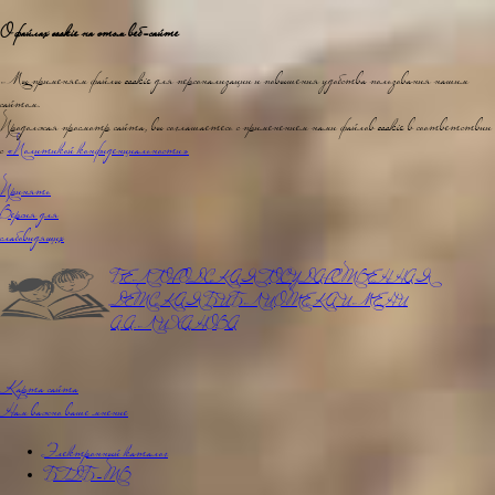
О файлах cookie на этом веб-сайте
Мы применяем файлы cookie для персонализации и повышения удобства пользования нашим
сайтом.
Продолжая просмотр сайта, вы соглашаетесь с применением нами файлов cookie в соответствии
с
«Политикой конфиденциальности»
Принять
Версия для
слабовидящих
БЕЛГОРОДСКАЯ ГОСУДАРСТВЕННАЯ
ДЕТСКАЯ БИБЛИОТЕКА ИМЕНИ
А.А.ЛИХАНОВА
Карта сайта
Нам важно ваше мнение
Электронный каталог
БГДБ-ТВ