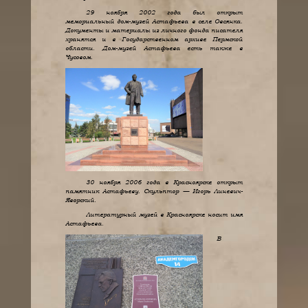
29 ноября 2002 года был открыт
мемориальный дом-музей Астафьева в селе Овсянка.
Документы и материалы из личного фонда писателя
хранятся и в Государственном архиве Пермской
области. Дом-музей Астафьева есть также в
Чусовом.
30 ноября 2006 года в Красноярске открыт
памятник Астафьеву. Скульптор — Игорь Линевич-
Яворский.
Литературный музей в Красноярске носит имя
Астафьева.
В