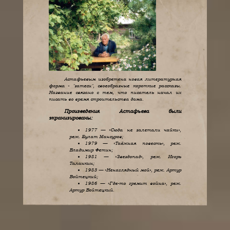
Астафьевым изобретена новая литературная
форма - "затеси", своеобразные короткие рассказы.
Название связано с тем, что писатель начал их
писать во время строительства дома.
Произведения Астафьева были
экранизированы:
1977 — «Сюда не залетали чайки»,
реж. Булат Мансуров;
1979 — «Таёжная повесть», реж.
Владимир Фетин;
1981 — «Звездопад», реж. Игорь
Таланкин;
1983 — «Ненаглядный мой», реж. Артур
Войтецкий;
1986 — «Где-то гремит война», реж.
Артур Войтецкий.