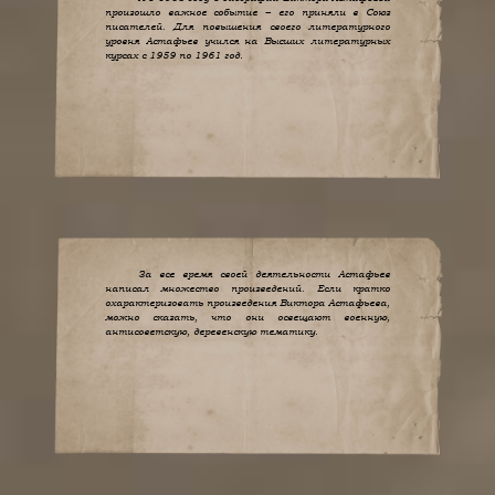
произошло важное событие – его приняли в Союз
писателей. Для повышения своего литературного
уровня Астафьев учился на Высших литературных
курсах с 1959 по 1961 год.
За все время своей деятельности Астафьев
написал множество произведений. Если кратко
охарактеризовать произведения Виктора Астафьева,
можно сказать, что они освещают военную,
антисоветскую, деревенскую тематику.