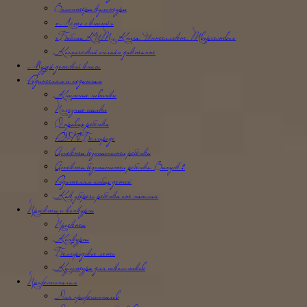
Волонтёры культуры
«Лето с книгой»
«БиблиоКИТ: Книга. Интеллект. Творчество»
Космический онлайн диктант
Музей детской книги
Родителям и педагогам
Книжные новинки
Полезные ссылки
О правах ребенка
РДФ в Белгороде
Аспекты безопасности ребёнка
Аспекты безопасности ребенка. Выпуск 2
Родителям особых детей
Как уберечь ребёнка от насилия
Проекты и конкурсы
Проекты
Конкурсы
Белгородское лето
Культура для школьников
Профессионалам
Для профессионалов