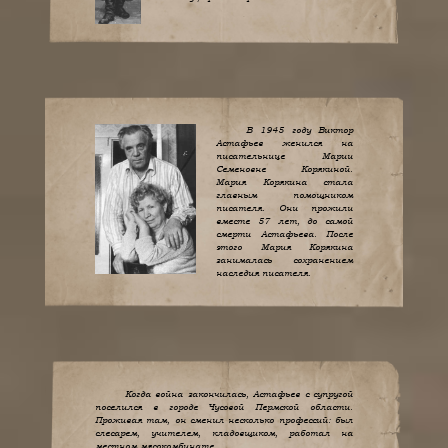
В 1945 году Виктор
Астафьев женился на
писательнице Марии
Семеновне Корякиной.
Мария Корякина стала
главным помощником
писателя. Они прожили
вместе 57 лет, до самой
смерти Астафьева. После
этого Мария Корякина
занималась сохранением
наследия писателя.
Когда война закончилась, Астафьев с супругой
поселился в городе Чусовой Пермской области.
Проживая там, он сменил несколько профессий: был
слесарем, учителем, кладовщиком, работал на
местном мясокомбинате.