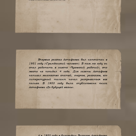
Впервые рассказ Астафьева был напечатан в
1951 году («Гражданский человек»). В том же году он
стал работать в газете «Чусовский рабочий», это
место не покидал 4 года. Для газеты Астафьев
написал множество статей, очерков, рассказов, его
литературный талант начал раскрываться все
полнее. В 1953 году была опубликована книга
Астафьева «До будущей весны».
А в 1958 году в биографии Виктора Астафьева