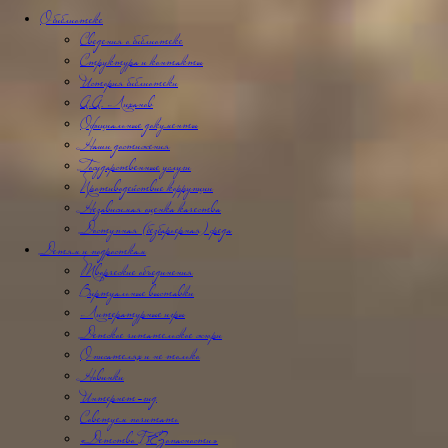
О библиотеке
Сведения о библиотеке
Структура и контакты
История библиотеки
А.А. Лиханов
Официальные документы
Наши достижения
Государственные услуги
Противодействие коррупции
Независимая оценка качества
Доступная (безбарьерная) среда
Детям и подросткам
Творческие объединения
Виртуальные выставки
Литературные игры
Детское читательское жюри
О писателях и не только
Новинки
Интернет-гид
Советуем почитать
«Детство БЕЗопасности»