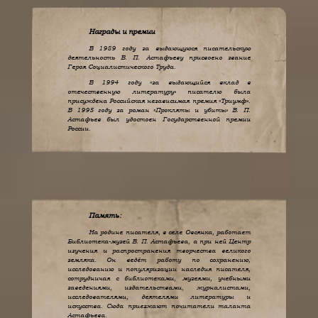
Награды и премии
В 1989 году за выдающуюся писательскую
деятельность В. П. Астафьеву присвоено звание
Героя Социалистического Труда.
В 1994 году «за выдающийся вклад в
отечественную литературу» писателю была
присуждена Российская независимая премия «Триумф».
В 1995 году за роман «Прокляты и убиты» В. П.
Астафьев был удостоен Государственной премии
России.
Память:
На родине писателя, в селе Овсянка, работает
Библиотека-музей В. П. Астафьева, а при ней Центр
изучения и распространения творчества великого
земляка. Он ведёт работу по сохранению,
исследованию и популяризации наследия писателя,
сотрудничая с библиотеками, музеями, учебными
заведениями, издательствами, журналистами,
исследователями, деятелями литературы и
искусства. Сюда приезжают почитатели таланта
Астафьева.