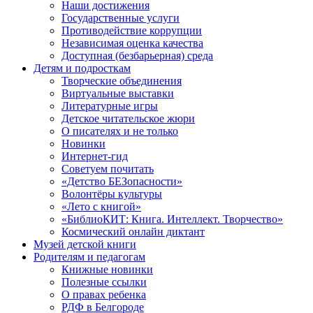
Наши достижения
Государственные услуги
Противодействие коррупции
Независимая оценка качества
Доступная (безбарьерная) среда
Детям и подросткам
Творческие объединения
Виртуальные выставки
Литературные игры
Детское читательское жюри
О писателях и не только
Новинки
Интернет-гид
Советуем почитать
«Детство БЕЗопасности»
Волонтёры культуры
«Лето с книгой»
«БиблиоКИТ: Книга. Интеллект. Творчество»
Космический онлайн диктант
Музей детской книги
Родителям и педагогам
Книжные новинки
Полезные ссылки
О правах ребенка
РДФ в Белгороде