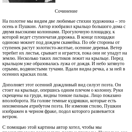
Сочинение
На полотне мы видим две любимые стихии художника – это
осень и Пушкин. Автор изобразил крыльцо большого дома с
двумя высокими колоннами. Прогулочную площадку, к
которой ведет ступенчатая дорожка. В конце площадки
одиноко мокнет под дождем скамейка. По обе стороны от
ступенек растут золотисто-желтые, осенние деревья. Ветер
теребит их листья, срывает и играется, пока они не упадут на
землю. Несколько таких листиков лежит на крыльце. Перед
крыльцом уже образовалась лужа от дождя. И небо затянуто
серыми, водянистыми тучами. Вдали видна речка, а за ней в
осенних красках поля.
Дополняет этот осенний дождливый вид силуэт поэта. Он
стоит на крыльце, опершись одним плечом о колонну. Руки
скрещены на груди, видны тонкие пальцы. Лицо показано
вполоборота. На голове темные кудряшки, которые есть
неизменным атрибутом поэта. Не изменяя стилю, Пушкин
изображен в черном фраке, подол которого развевается
ветром.
С помощью этой картины автор хотел, чтобы мы