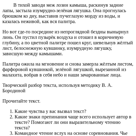
В тихой заводи меж лозин камыша, раскинув задние
лапы, застыла изумрудно-зелёная лягушка. Она прогнулась
брюшком ко дну, выставив пучеглазую морду из воды, и
казалась неживой, как вся палитра.
Но вот где-то посредине из непроглядной бездны вынырнул
линь. Он пустил пузырёк воздуха и отошел в коричневую
глубину, а по цветной палитре пошел круг, шевельнув жёлтый
лист, белоснежную кувшинку, изумрудную лягушку,
зависшую между камышами.
Палитра ожила на мгновение и снова замерла жёлтым листом,
фарфоровой кувшинкой, зелёной лягушкой, вырезанной из
малахита, вобрав в себя небо и наши зачарованные лица.
Творческий разбор текста, используя методику В. А.
Бородиной
Прочитайте текст.
Какие чувства у вас вызвал текст?
Какие знаки препинания чаще всего использует автор в
тексте? Помогают ли они выразительному чтению
текста?
Командное чтение вслух на основе соревнования. Чье