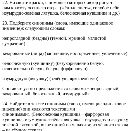
22. Назовите краски, с помощью которых автор рисует
нам красоту осеннего озера. (жёлтые листья, голубое небо,
изумрудно-зелёная лягушка, белоснежная кувшинка и др.)
23. Подберите синонимы (слова, имеющие одинаковое
значение)к следующим словам:
непроглядной (бездны) (тёмной, мрачной, мглистой,
сумрачной)
зачарованные (лица) (застывшие, восторженные, увлечённые)
белоснежную (кувшинку) (безукоризненно белую,
ослепительно белую, белую, фарфоровую)
изумрудную (лягушку) (зелёную, ярко-зелёную)
Составьте устно предложения со словами «непроглядный,
зачарованный, белоснежный, изумрудный».
24. Найдите в тексте синонимы (слова, имеющие одинаковое
значение) они являются текстовыми
синонимами). (Белоснежная кувшинка – фарфоровая
кувшинка; изумрудно-зелёная лягушка – изумрудную лягушку,
зелёной лягушкой, вырезанной из малахита; из чёрного стекла
– на тёмном стекле)