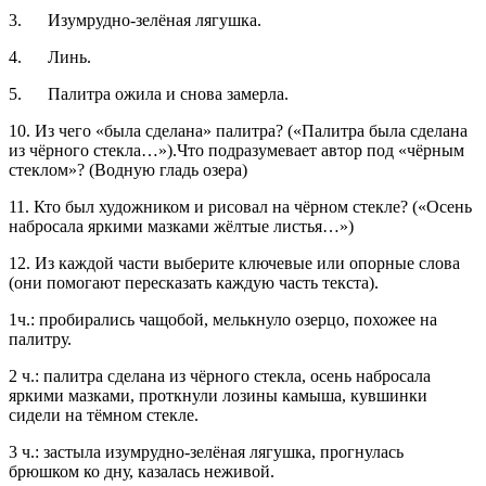
3. Изумрудно-зелёная лягушка.
4. Линь.
5. Палитра ожила и снова замерла.
10. Из чего «была сделана» палитра? («Палитра была сделана
из чёрного стекла…»).Что подразумевает автор под «чёрным
стеклом»? (Водную гладь озера)
11. Кто был художником и рисовал на чёрном стекле? («Осень
набросала яркими мазками жёлтые листья…»)
12. Из каждой части выберите ключевые или опорные слова
(они помогают пересказать каждую часть текста).
1ч.: пробирались чащобой, мелькнуло озерцо, похожее на
палитру.
2 ч.: палитра сделана из чёрного стекла, осень набросала
яркими мазками, проткнули лозины камыша, кувшинки
сидели на тёмном стекле.
3 ч.: застыла изумрудно-зелёная лягушка, прогнулась
брюшком ко дну, казалась неживой.