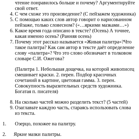
чтение понравилось больше и почему? Аргументируйте
свой ответ.
С чем схоже это произведение? (С пейзажем художника)
С помощью каких слов автор говорит о нарисованном
пейзаже, только словесном? («…яркими мазками…»)
Какое время года описано в тексте? (Осень) А точнее,
какая именно осень? (Ранняя осень)
Почему этот рассказ называется «Живая палитра»?Что
такое палитра? Как сам автор в тексте даёт определение
слову «палитра»? Что это слово обозначает в толковом
словаре С.И. Ожегова?
(Палитра 1. Небольшая дощечка, на которой живописец
смешивает краски. 2. перен. Подбор красочных
сочетаний в картине, цветовая гамма. 3. перен.
Совокупность выразительных средств художника.
Богатая п. писателя)
На сколько частей можно разделить текст? (5 частей)
Озаглавьте каждую часть, стараясь использовать слова
из текста.
1. Озерцо, похожее на палитру.
2. Яркие мазки палитры.