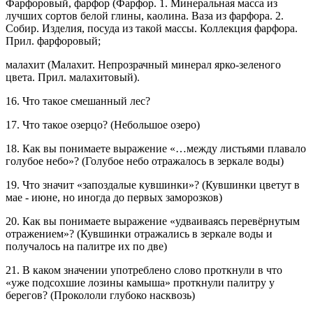
Фарфоровый, фарфор (Фарфор. 1. Минеральная масса из
лучших сортов белой глины, каолина. Ваза из фарфора. 2.
Собир. Изделия, посуда из такой массы. Коллекция фарфора.
Прил. фарфоровый;
малахит (Малахит. Непрозрачный минерал ярко-зеленого
цвета. Прил. малахитовый).
16. Что такое смешанный лес?
17. Что такое озерцо? (Небольшое озеро)
18. Как вы понимаете выражение «…между листьями плавало
голубое небо»? (Голубое небо отражалось в зеркале воды)
19. Что значит «запоздалые кувшинки»? (Кувшинки цветут в
мае - июне, но иногда до первых заморозков)
20. Как вы понимаете выражение «удваиваясь перевёрнутым
отражением»? (Кувшинки отражались в зеркале воды и
получалось на палитре их по две)
21. В каком значении употреблено слово проткнули в что
«уже подсохшие лозины камыша» проткнули палитру у
берегов? (Прокололи глубоко насквозь)