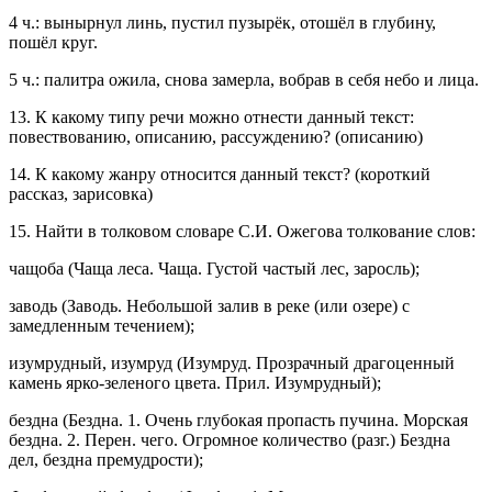
4 ч.: вынырнул линь, пустил пузырёк, отошёл в глубину,
пошёл круг.
5 ч.: палитра ожила, снова замерла, вобрав в себя небо и лица.
13. К какому типу речи можно отнести данный текст:
повествованию, описанию, рассуждению? (описанию)
14. К какому жанру относится данный текст? (короткий
рассказ, зарисовка)
15. Найти в толковом словаре С.И. Ожегова толкование слов:
чащоба (Чаща леса. Чаща. Густой частый лес, заросль);
заводь (Заводь. Небольшой залив в реке (или озере) с
замедленным течением);
изумрудный, изумруд (Изумруд. Прозрачный драгоценный
камень ярко-зеленого цвета. Прил. Изумрудный);
бездна (Бездна. 1. Очень глубокая пропасть пучина. Морская
бездна. 2. Перен. чего. Огромное количество (разг.) Бездна
дел, бездна премудрости);