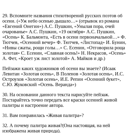
29. Вспомните названия стихотворений русских поэтов об
осени. («Уж небо осенью дышало…» (отрывок из романа
«Евгений Онегин») А.С. Пушкин, «Унылая пора, очей
очарованье» А.С. Пушкин, «19 октября» А.С. Пушкин,
«Осень» К. Бальмонта, «Есть в осени первоначальной…» Ф.
Тютчев, «Осенний вечер» Ф. Тютчев, «Листопад» И. Бунин,
«Нивы сжаты, рощи голы…» С. Есенин, «Отговорила роща
золотая» С. Есенин, «Славная осень!» Н. Некрасов, «Осень»
А. Фет, «Кроет уж лист золотой» А. Майков и др.)
Пейзажи каких художников об осени вы знаете? (Исаак
Левитан «Золотая осень», В Поленов «Золотая осень», И.С.
Остроухов «Золотая осень», И.Е. Репин «Осенний букет»,
С.Ю. Жуковский «Осень. Веранда»)
30. На основании данного текста нарисуйте пейзаж.
Постарайтесь точно передать все краски осенней живой
палитры и настроение автора.
31. Вам понравилась «Живая палитра»?
32. А почему палитра живая?(Она настоящая, на ней
изображена живая природа).