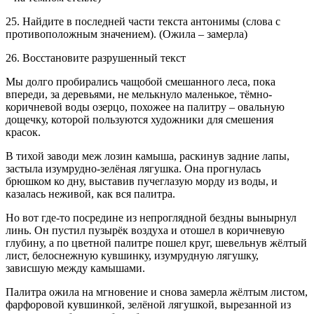
25. Найдите в последней части текста антонимы (слова с
противоположным значением). (Ожила – замерла)
26. Восстановите разрушенный текст
Мы долго пробирались чащобой смешанного леса, пока
впереди, за деревьями, не мелькнуло маленькое, тёмно-
коричневой воды озерцо, похожее на палитру – овальную
дощечку, которой пользуются художники для смешения
красок.
В тихой заводи меж лозин камыша, раскинув задние лапы,
застыла изумрудно-зелёная лягушка. Она прогнулась
брюшком ко дну, выставив пучеглазую морду из воды, и
казалась неживой, как вся палитра.
Но вот где-то посредине из непроглядной бездны вынырнул
линь. Он пустил пузырёк воздуха и отошел в коричневую
глубину, а по цветной палитре пошел круг, шевельнув жёлтый
лист, белоснежную кувшинку, изумрудную лягушку,
зависшую между камышами.
Палитра ожила на мгновение и снова замерла жёлтым листом,
фарфоровой кувшинкой, зелёной лягушкой, вырезанной из