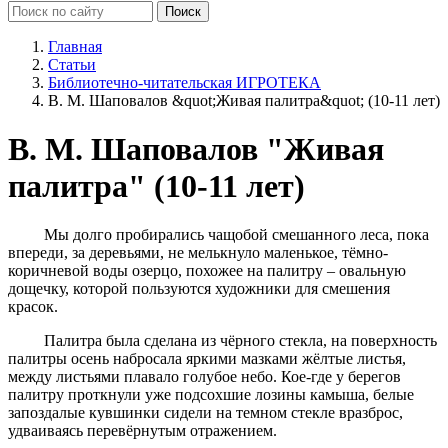
Главная
Статьи
Библиотечно-читательская ИГРОТЕКА
В. М. Шаповалов &quot;Живая палитра&quot; (10-11 лет)
В. М. Шаповалов "Живая
палитра" (10-11 лет)
Мы долго пробирались чащобой смешанного леса, пока
впереди, за деревьями, не мелькнуло маленькое, тёмно-
коричневой воды озерцо, похожее на палитру – овальную
дощечку, которой пользуются художники для смешения
красок.
Палитра была сделана из чёрного стекла, на поверхность
палитры осень набросала яркими мазками жёлтые листья,
между листьями плавало голубое небо. Кое-где у берегов
палитру проткнули уже подсохшие лозины камыша, белые
запоздалые кувшинки сидели на темном стекле вразброс,
удваиваясь перевёрнутым отражением.