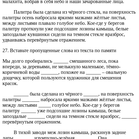
малахита, вобрав в себя небо и наши зачарованные лица.
Палитра была сделана из чёрного стекла, на поверхность
палитры осень набросала яркими мазками жёлтые листья,
между листьями плавало голубое небо. Кое-где у берегов
палитру проткнули уже подсохшие лозины камыша, белые
запоздалые кувшинки сидели на темном стекле вразброс,
удваиваясь перевёрнутым отражением.
27. Вставьте пропущенные слова из текста по памяти
Мы долго пробирались ______ смешанного леса, пока
впереди, за деревьями, не мелькнуло маленькое, тёмно-
коричневой воды _______, похожее на ______ – овальную
дощечку, которой пользуются художники для смешения
красок.
______ была сделана из чёрного ______, на поверхность
палитры _______ набросала яркими мазками жёлтые листья,
между листьями _____ голубое небо. Кое-где у берегов
палитру ______ уже подсохшие лозины камыша, белые
запоздалые _______ сидели на темном стекле вразброс, ______
перевёрнутым отражением.
В тихой заводи меж лозин камыша, раскинув задние
лапы, _______ изумрудно-зелёная ________. Она ________