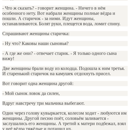
- Что ж сказать? - говорит женщина. - Ничего в нём
особенного нету. Вот набрали женщины полные вёдра и
пошли. А старичок - за ними. Идут женщины,
останавливаются. Болят руки, плещется вода, ломит спину.
Спрашивают женщины старичка:
- Ну что? Каковы наши сыновья?
- А где же они? - отвечает старик. - Я только одного сына
вижу!
Две женщины брали воду из колодца. Подошла к ним третья.
И старенький старичок на камушек отдохнуть присел.
Вот говорит одна женщина другой:
- Мой сынок ловок да силен,
Вдруг навстречу три мальчика выбегают.
Один через голову кувыркается, колесом ходит - любуются им
женщины. Другой песню поёт, соловьём заливается -
заслушались его женщины. А третий к матери подбежал, взял
у неё вёдра тяжёлые и потащил их.