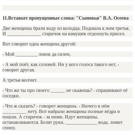
11.Вставьте пропущенные слова: "Сыновья" В.А. Осеева
Две женщины брали воду из колодца. Подошла к ним третья.
И ______________ старичок на камушек отдохнуть присел.
Вот говорит одна женщина другой:
- Мой _________ ловок да силен,
- А мой поёт, как соловей. Ни у кого голоса такого нет, -
говорит другая.
А третья молчит.
- Что же ты про своего ______ не скажешь? - спрашивают её
соседки.
- Что ж сказать? - говорит женщина. - Ничего в нём
__________ нету. Вот набрали женщины полные вёдра и
пошли. А старичок - за ними. Идут женщины,
останавливаются. Болят руки, _____________ вода, ломит
спину.