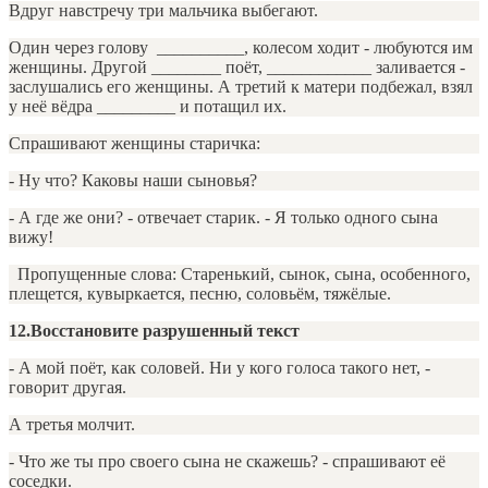
Вдруг навстречу три мальчика выбегают.
Один через голову __________, колесом ходит - любуются им
женщины. Другой ________ поёт, ____________ заливается -
заслушались его женщины. А третий к матери подбежал, взял
у неё вёдра _________ и потащил их.
Спрашивают женщины старичка:
- Ну что? Каковы наши сыновья?
- А где же они? - отвечает старик. - Я только одного сына
вижу!
Пропущенные слова: Старенький, сынок, сына, особенного,
плещется, кувыркается, песню, соловьём, тяжёлые.
12.Восстановите разрушенный текст
- А мой поёт, как соловей. Ни у кого голоса такого нет, -
говорит другая.
А третья молчит.
- Что же ты про своего сына не скажешь? - спрашивают её
соседки.