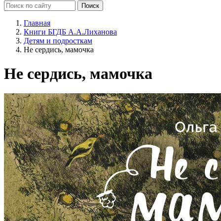
Главная
Книги БГДБ А.А.Лиханова
Детям и подросткам
Не сердись, мамочка
Не сердись, мамочка