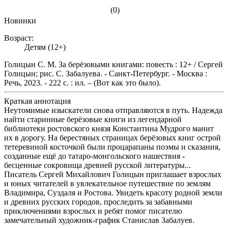
(0)
Новинки
Возраст:
Детям (12+)
Голицын С. М. За берёзовыми книгами: повесть : 12+ / Сергей
Голицын; рис. С. Забалуева. - Санкт-Петербург. - Москва :
Речь, 2023. - 222 с. : ил. – (Вот как это было).
Краткая аннотация
Неутомимые изыскатели снова отправляются в путь. Надежда
найти старинные берёзовые книги из легендарной
библиотеки ростовского князя Константина Мудрого манит
их в дорогу. На берестяных страницах берёзовых книг острой
тетеревиной косточкой были процарапаны поэмы и сказания,
созданные ещё до татаро-монгольского нашествия -
бесценные сокровища древней русской литературы...
Писатель Сергей Михайлович Голицын приглашает взрослых
и юных читателей в увлекательное путешествие по землям
Владимира, Суздаля и Ростова. Увидеть красоту родной земли
и древних русских городов, проследить за забавными
приключениями взрослых и ребят помог писателю
замечательный художник-график Станислав Забалуев.