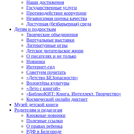
Наши достижения
Государственные услуги
Противодействие коррупции
Независимая оценка качества
Доступная (безбарьерная) среда
Детям и подросткам
Творческие объединения
Виртуальные выставки
Литературные игры
Детское читательское жюри
О писателях и не только
Новинки
Интернет-гид
Советуем почитать
«Детство БЕЗопасности»
Волонтёры культуры
«Лето с книгой»
«БиблиоКИТ: Книга. Интеллект. Творчество»
Космический онлайн диктант
Музей детской книги
Родителям и педагогам
Книжные новинки
Полезные ссылки
О правах ребенка
РДФ в Белгороде