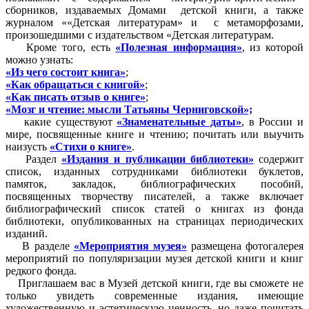
сборников, издаваемых Домами детской книги, а также
журналом ««Детская литературам» и с метаморфозами,
произошедшими с издательством «Детская литературам.
Кроме того, есть
«Полезная информация»
, из которой
можно узнать:
«Из чего состоит книга»
;
«Как обращаться с книгой»
;
«Как писать отзыв о книге»
;
«Мозг и чтение: мысли Татьяны Черниговской»;
какие существуют
«Знаменательные даты»
, в России и
мире, посвященные книге и чтению; почитать или выучить
наизусть
«Стихи о книге»
.
Раздел
«Издания и публикации библиотеки»
содержит
список, изданных сотрудниками библиотеки буклетов,
памяток, закладок, библиографических пособий,
посвященных творчеству писателей, а также включает
библиографический список статей о книгах из фонда
библиотеки, опубликованных на страницах периодических
изданий.
В разделе
«Мероприятия музея»
размещена фотогалерея
мероприятий по популяризации музея детской книги и книг
редкого фонда.
Приглашаем вас в Музей детской книги, где вы сможете не
только увидеть современные издания, имеющие
художественную и эстетическую ценность, но даже почитать