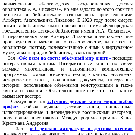
наименование «Белгородская государственная детская
библиотека А.А. Лиханова», но ещё задолго до этого события
читатели и библиотекари зачитывались произведениями
Альберта Анатольевича Лиханова. В 2023 году после смерти
писателя библиотеке было присвоено его имя «Белгородская
государственная детская библиотека имени А.А. Лиханова».
В персональном зале Альберта Лиханова представлены все
произведения и материалы о его творчестве, какие есть в
библиотеке, поэтому познакомившись с ними в виртуальном
музее, можно придя в библиотеку, взять их домой.
Зал
«Обо всем на свете: объёмный мир книги»
посвящен
интерактивным книгам. Интерактивные книги по своей
задумке многоплановы и напоминают компьютерные
программы. Помимо основного текста, в книгах размещены
исторические факты, подлинные документы, интересные
истории, дополненные объёмными конструкциями а также
квесты и задания. Обязательно посетите этот зал, книги
вызывают восторг.
Следующий зал
«Лучшие детские книги мира: выбор
профи»
собрал лучшие детские книги, написанные,
иллюстрированные и переведенные российскими авторами,
получившие престижную Международную премию Ханса
Кристиана Андерсена.
Зал
«О детской литературе и детском чтении»
познакомит с содержанием литературно-критических