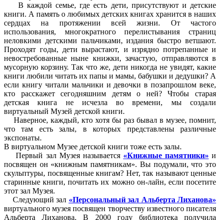
В каждой семье, где есть дети, присутствуют и детские
книги. А память о любимых детских книгах хранится в наших
сердцах на протяжении всей жизни. От частого
использования, многократного перелистывания страниц
неловкими детскими пальчиками, издания быстро ветшают.
Проходят годы, дети вырастают, и изрядно потрепанные и
невостребованные ныне книжки, зачастую, отправляются в
мусорную корзину. Так что же, дети никогда не увидят, какие
книги любили читать их папы и мамы, бабушки и дедушки? А
если книгу читали мальчики и девочки в позапрошлом веке,
кто расскажет сегодняшним детям о ней? Чтобы старая
детская книга не исчезла во времени, мы создали
виртуальный Музей детской книги.
Наверное, каждый, кто хотя бы раз бывал в музее, помнит,
что там есть залы, в которых представлены различные
экспонаты.
В виртуальном Музее детской книги тоже есть залы.
Первый зал Музея называется
«Книжные памятники»
и
посвящен он «книжным памятникам». Вы подумали, что это
скульптуры, посвященные книгам? Нет, так называют ценные
старинные книги, почитать их можно он-лайн, если посетите
этот зал Музея.
Следующий зал
«Персональный зал Альберта Лиханова»
виртуального музея посвящен творчеству известного писателя
Альберта Лиханова. В 2000 году библиотека получила