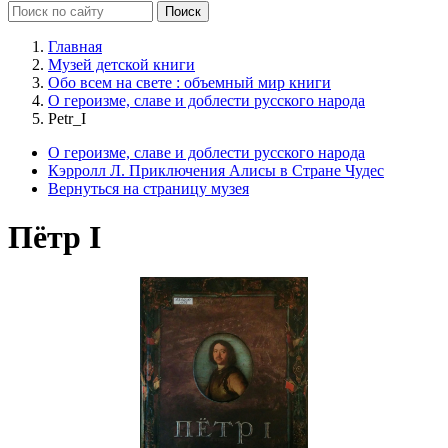
Главная
Музей детской книги
Обо всем на свете : объемный мир книги
О героизме, славе и доблести русского народа
Petr_I
О героизме, славе и доблести русского народа
Кэрролл Л. Приключения Алисы в Стране Чудес
Вернуться на страницу музея
Пётр I