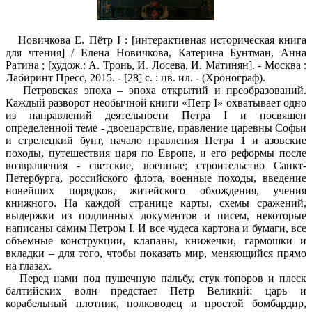
Новичкова Е. Пётр I : [интерактивная историческая книга
для чтения] / Елена Новичкова, Катерина Бунтман, Анна
Ратина ; [худож.: А. Тронь, И. Лосева, И. Матинян]. - Москва :
Лабиринт Пресс, 2015. - [28] с. : цв. ил. - (Хронограф).
Петровская эпоха – эпоха открытий и преобразований.
Каждый разворот необычной книги «Петр I» охватывает одно
из направлений деятельности Петра I и посвящен
определенной теме - двоецарствие, правление царевны Софьи
и стрелецкий бунт, начало правления Петра 1 и азовские
походы, путешествия царя по Европе, и его реформы после
возвращения - светские, военные; строительство Санкт-
Петербурга, российского флота, военные походы, введение
новейших порядков, житейского обхождения, учения
книжного. На каждой странице карты, схемы сражений,
выдержки из подлинных документов и писем, некоторые
написаны самим Петром I. И все чудеса картона и бумаги, все
объемные конструкции, клапаны, книжечки, гармошки и
вкладки – для того, чтобы показать мир, меняющийся прямо
на глазах.
Перед нами под пушечную пальбу, стук топоров и плеск
балтийских волн предстает Петр Великий: царь и
корабельный плотник, полководец и простой бомбардир,