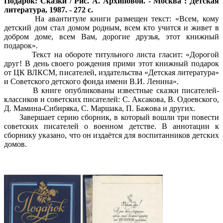
Подарок: Сказки / Рис. А. Архиповой. - Москва : Детская
литература, 1987. - 272 с.
На авантитуле книги размещен текст: «Всем, кому
детский дом стал домом родным, всем кто учится и живет в
добром доме, всем Вам, дорогие друзья, этот книжный
подарок».
Текст на обороте титульного листа гласит: «Дорогой
друг! В день своего рождения прими этот книжный подарок
от ЦК ВЛКСМ, писателей, издательства «Детская литература»
и Советского детского фонда имени В.И. Ленина».
В книге опубликованы известные сказки писателей-
классиков и советских писателей: С. Аксакова, В. Одоевского,
Д. Мамина-Сибиряка, С. Маршака, П. Бажова и других.
Завершает серию сборник, в который вошли три повести
советских писателей о военном детстве. В аннотации к
сборнику указано, что он издаётся для воспитанников детских
домов.