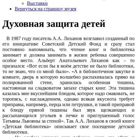
Выставки
Вернуться на страницу музея
Духовная защита детей
В 1987 году писатель А.А. Лиханов возглавил созданный по
его инициативе Советский Детский Фонд и сразу стал
постоянно напоминать, что чтение книг и библиотека
занимает и должна занимать в жизни ребенка совершенно
особое место. Альберт Анатольевич Лиханов как – то
признался: «Вот если бы в моём детстве не было библиотеки,
то не знаю, что со мной было». «А в библиотечном закутке в
комнате, дверь в которую волшебно распахивалась прямо на
полированной стене, хранилась особенная тишина,
настоянная на сладковатом запахе старых книг. Эта тишина
казалась мне вкуснейшим блюдом, которое надо смаковать, не
торопясь, с наслаждением, однако всякая вкуснота требует
приправы, например, перца или петрушки, и такой приправой
к блюду пряной тишины был звук щелкающих и
рассыпающихся угольев в печке и приглушенный голос
Татьяны Львовны за стеной». Так А.А. Лиханов в своей книге
«Детская библиотека» описывает свое посещение детской
библиотеки.