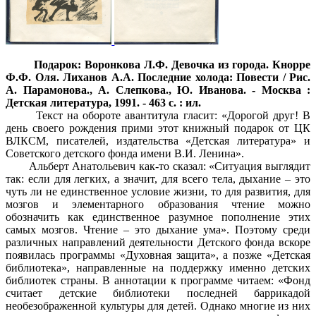
Подарок: Воронкова Л.Ф. Девочка из города. Кнорре
Ф.Ф. Оля. Лиханов А.А. Последние холода: Повести / Рис.
А. Парамонова., А. Слепкова., Ю. Иванова. - Москва :
Детская литература, 1991. - 463 с. : ил.
Текст на обороте авантитула гласит: «Дорогой друг! В
день своего рождения прими этот книжный подарок от ЦК
ВЛКСМ, писателей, издательства «Детская литература» и
Советского детского фонда имени В.И. Ленина».
Альберт Анатольевич как-то сказал: «Ситуация выглядит
так: если для легких, а значит, для всего тела, дыхание – это
чуть ли не единственное условие жизни, то для развития, для
мозгов и элементарного образования чтение можно
обозначить как единственное разумное пополнение этих
самых мозгов. Чтение – это дыхание ума». Поэтому среди
различных направлений деятельности Детского фонда вскоре
появилась программы «Духовная защита», а позже «Детская
библиотека», направленные на поддержку именно детских
библиотек страны. В аннотации к программе читаем: «Фонд
считает детские библиотеки последней баррикадой
необезображенной культуры для детей. Однако многие из них