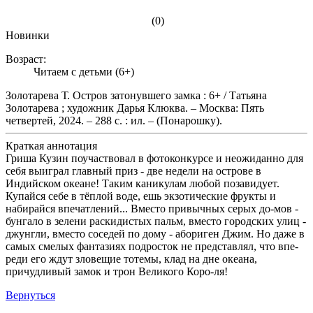
(0)
Новинки
Возраст:
Читаем с детьми (6+)
Золотарева Т. Остров затонувшего замка : 6+ / Татьяна
Золотарева ; художник Дарья Клюква. – Москва: Пять
четвертей, 2024. – 288 с. : ил. – (Понарошку).
Краткая аннотация
Гриша Кузин поучаствовал в фотоконкурсе и неожиданно для
себя выиграл главный приз - две недели на острове в
Индийском океане! Таким каникулам любой позавидует.
Купайся себе в тёплой воде, ешь экзотические фрукты и
набирайся впечатлений... Вместо привычных серых до-мов -
бунгало в зелени раскидистых пальм, вместо городских улиц -
джунгли, вместо соседей по дому - абориген Джим. Но даже в
самых смелых фантазиях подросток не представлял, что впе-
реди его ждут зловещие тотемы, клад на дне океана,
причудливый замок и трон Великого Коро-ля!
Вернуться