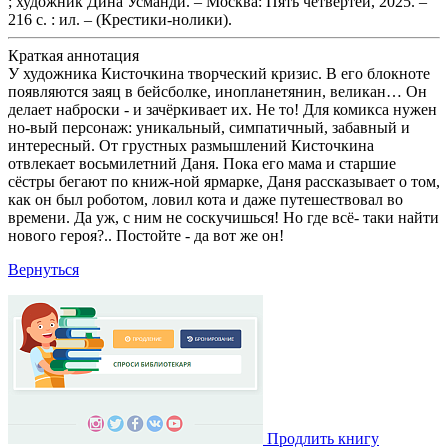
; художник Дина Усманди. – Москва: Пять четвертей, 2025. –
216 с. : ил. – (Крестики-нолики).
Краткая аннотация
У художника Кисточкина творческий кризис. В его блокноте
появляются заяц в бейсболке, инопланетянин, великан… Он
делает наброски - и зачёркивает их. Не то! Для комикса нужен
но-вый персонаж: уникальный, симпатичный, забавный и
интересный. От грустных размышлений Кисточкина
отвлекает восьмилетний Даня. Пока его мама и старшие
сёстры бегают по книж-ной ярмарке, Даня рассказывает о том,
как он был роботом, ловил кота и даже путешествовал во
времени. Да уж, с ним не соскучишься! Но где всё- таки найти
нового героя?.. Постойте - да вот же он!
Вернуться
Продлить книгу