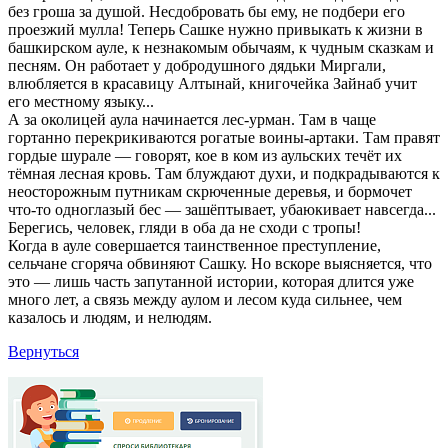
без гроша за душой. Несдобровать бы ему, не подбери его
проезжий мулла! Теперь Сашке нужно привыкать к жизни в
башкирском ауле, к незнакомым обычаям, к чудным сказкам и
песням. Он работает у добродушного дядьки Миргали,
влюбляется в красавицу Алтынай, книгочейка Зайнаб учит
его местному языку...
А за околицей аула начинается лес-урман. Там в чаще
гортанно перекрикиваются рогатые воины-артаки. Там правят
гордые шурале — говорят, кое в ком из аульских течёт их
тёмная лесная кровь. Там блуждают духи, и подкрадываются к
неосторожным путникам скрюченные деревья, и бормочет
что-то одноглазый бес — зашёптывает, убаюкивает навсегда...
Берегись, человек, гляди в оба да не сходи с тропы!
Когда в ауле совершается таинственное преступление,
сельчане сгоряча обвиняют Сашку. Но вскоре выясняется, что
это — лишь часть запутанной истории, которая длится уже
много лет, а связь между аулом и лесом куда сильнее, чем
казалось и людям, и нелюдям.
Вернуться