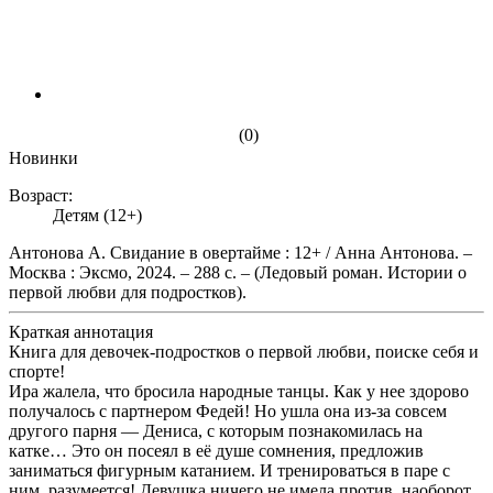
(0)
Новинки
Возраст:
Детям (12+)
Антонова А. Свидание в овертайме : 12+ / Анна Антонова. –
Москва : Эксмо, 2024. – 288 с. – (Ледовый роман. Истории о
первой любви для подростков).
Краткая аннотация
Книга для девочек-подростков о первой любви, поиске себя и
спорте!
Ира жалела, что бросила народные танцы. Как у нее здорово
получалось с партнером Федей! Но ушла она из-за совсем
другого парня — Дениса, с которым познакомилась на
катке… Это он посеял в её душе сомнения, предложив
заниматься фигурным катанием. И тренироваться в паре с
ним, разумеется! Девушка ничего не имела против, наоборот,