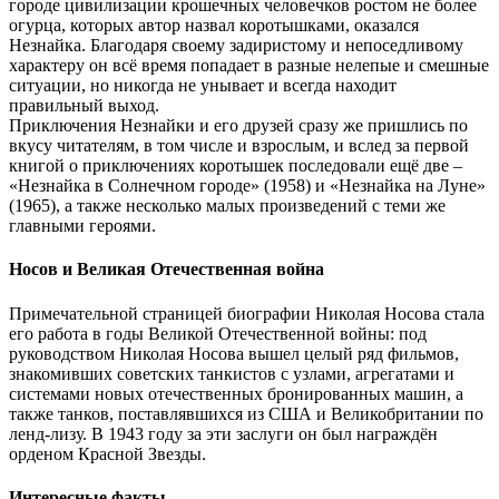
городе цивилизации крошечных человечков ростом не более
огурца, которых автор назвал коротышками, оказался
Незнайка. Благодаря своему задиристому и непоседливому
характеру он всё время попадает в разные нелепые и смешные
ситуации, но никогда не унывает и всегда находит
правильный выход.
Приключения Незнайки и его друзей сразу же пришлись по
вкусу читателям, в том числе и взрослым, и вслед за первой
книгой о приключениях коротышек последовали ещё две –
«Незнайка в Солнечном городе» (1958) и «Незнайка на Луне»
(1965), а также несколько малых произведений с теми же
главными героями.
Носов и Великая Отечественная война
Примечательной страницей биографии Николая Носова стала
его работа в годы Великой Отечественной войны: под
руководством Николая Носова вышел целый ряд фильмов,
знакомивших советских танкистов с узлами, агрегатами и
системами новых отечественных бронированных машин, а
также танков, поставлявшихся из США и Великобритании по
ленд-лизу. В 1943 году за эти заслуги он был награждён
орденом Красной Звезды.
Интересные факты