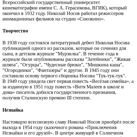
Всероссийский государственный университет
кинематографии имени С. А. Герасимова, ВГИК), который
окончил в 1932 году. Николай Носов работал режиссером
анимационных фильмов на студии «Союзкино».
Творчество
В 1938 году состоялся литературный дебют Николая Носова
публикацией одного из рассказов, которые он сочинял для
сына, в детском журнале "Мурзилка". В течение года в
журнале были опубликованы рассказы "Затейники", "Живая
шляпа", "Огурцы", "Чудесные брюки", "Мишкина каша",
"Огородники", "Фантазеры" и другие. В 1945 году они
составили основу первого сборника Носова "Тук-тук-тук".
В 1949 году увидела свет первая повесть «Весёлая семейка», а
за изданную в 1951 году повесть «Витя Малеев в школе и
дома» писатель добился государственного признания,
получив Сталинскую премию III степени.
Незнайка
Настоящую всесоюзную славу Николай Носов приобрёл после
выхода в 1954 году сказочного романа «Приключения
Незнайки и его друзей». В центре живущей в Солнечном